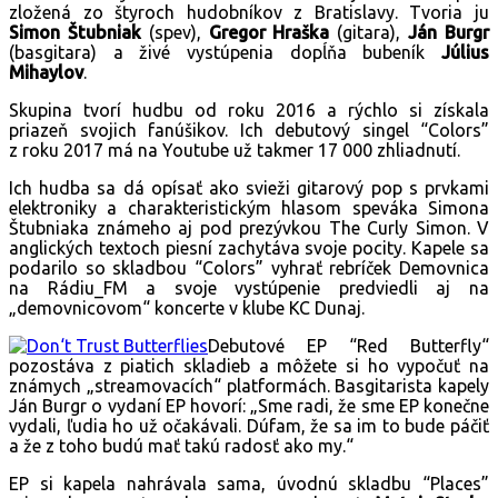
zložená zo štyroch hudobníkov z Bratislavy. Tvoria ju
Simon Štubniak
(spev),
Gregor Hraška
(gitara),
Ján Burgr
(basgitara) a živé vystúpenia dopĺňa bubeník
Július
Mihaylov
.
Skupina tvorí hudbu od roku 2016 a rýchlo si získala
priazeň svojich fanúšikov. Ich debutový singel
“
Colors
”
z roku 2017 má na Youtube už takmer 17 000 zhliadnutí.
Ich hudba sa dá opísať ako svieži gitarový pop s prvkami
elektroniky a charakteristickým hlasom speváka Simona
Štubniaka známeho aj pod prezývkou The Curly Simon. V
anglických textoch piesní zachytáva svoje pocity. Kapele sa
podarilo so skladbou
“
Colors
”
vyhrať rebríček Demovnica
na Rádiu_FM a svoje vystúpenie predviedli aj na
„demovnicovom“ koncerte v klube KC Dunaj.
Debutové EP
“
Red Butterfly“
pozostáva z piatich skladieb a môžete si ho vypočuť na
známych „streamovacích“ platformách. Basgitarista kapely
Ján Burgr o vydaní EP hovorí: „Sme radi, že sme EP konečne
vydali, ľudia ho už očakávali. Dúfam, že sa im to bude páčiť
a že z toho budú mať takú radosť ako my.“
EP si kapela nahrávala sama, úvodnú skladbu
“
Places
”