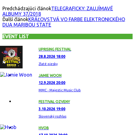
Predchádzajúci článok
TELEGRAFICKY: ZAUJÍMAVÉ
ALBUMY 37/2018
Ďalší článok
KRÁĽOVSTVÁ VO FARBE ELEKTRONICKÉHO
DUA MARIBOU STATE
EVENT LIST
UPRISING FESTIVAL
28.8.2026 18:00
Zlaté piesky
JAMIE WOON
12.9.2026 20:00
MMC - Majestic Music Club
FESTIVAL OZVENY
3.10.2026 19:00
Slovenský rozhlas
HVOB