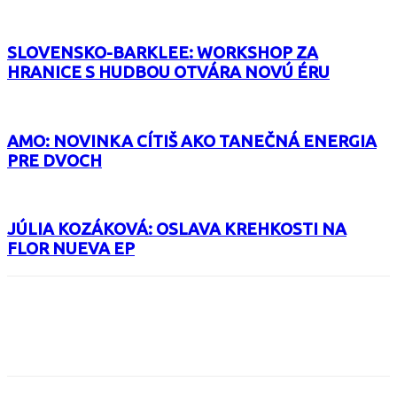
SLOVENSKO-BARKLEE: WORKSHOP ZA
HRANICE S HUDBOU OTVÁRA NOVÚ ÉRU
AMO: NOVINKA CÍTIŠ AKO TANEČNÁ ENERGIA
PRE DVOCH
JÚLIA KOZÁKOVÁ: OSLAVA KREHKOSTI NA
FLOR NUEVA EP
Facebook
X
Email
Print
Copy 