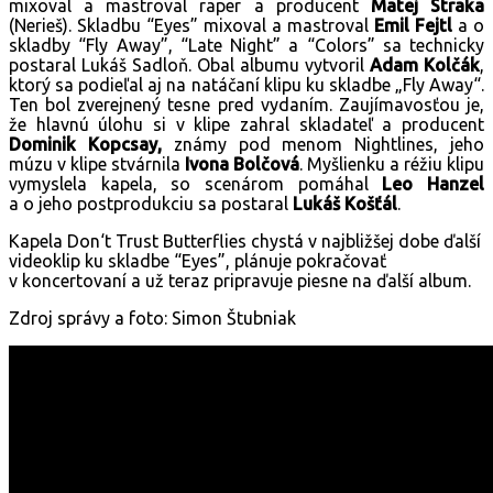
mixoval a mastroval raper a producent
Matej Straka
(Nerieš). Skladbu
“
Eyes
”
mixoval a mastroval
Emil Fejtl
a o
skladby
“
Fly Away
”
,
“
Late Night
”
a
“
Colors
”
sa technicky
postaral Lukáš Sadloň. Obal albumu vytvoril
Adam Kolčák
,
ktorý sa podieľal aj na natáčaní klipu ku skladbe „Fly Away“.
Ten bol zverejnený tesne pred vydaním. Zaujímavosťou je,
že hlavnú úlohu si v klipe zahral skladateľ a producent
Dominik Kopcsay,
známy pod menom Nightlines, jeho
múzu v klipe stvárnila
Ivona Bolčová
. Myšlienku a réžiu klipu
vymyslela kapela, so scenárom pomáhal
Leo Hanzel
a o jeho postprodukciu sa postaral
Lukáš Košťál
.
Kapela Don‘t Trust Butterflies chystá v najbližšej dobe ďalší
videoklip ku skladbe
“
Eyes
”
, plánuje pokračovať
v koncertovaní a už teraz pripravuje piesne na ďalší album.
Zdroj správy a foto: Simon Štubniak