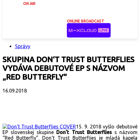
ON AIR
ONLINE BROADCAST
Správy
SKUPINA DON‘T TRUST BUTTERFLIES
VYDÁVA DEBUTOVÉ EP S NÁZVOM
„RED BUTTERFLY“
16.09.2018
Facebook
X
Email
Print
Copy 
15. 9. 2018 vyšlo debutové
EP slovenskej skupine
Don‘t Trust Butterflies
s názvom
“
Red Butterfly
”
. Don‘t Trust Butterflies je mladá kapela