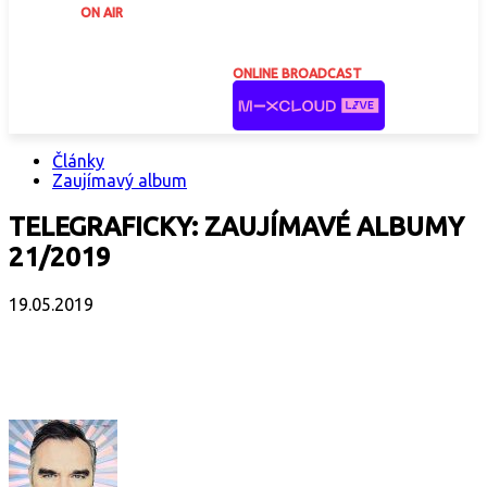
ON AIR
ONLINE BROADCAST
Články
Zaujímavý album
TELEGRAFICKY: ZAUJÍMAVÉ ALBUMY
21/2019
19.05.2019
Facebook
X
Email
Print
Copy 