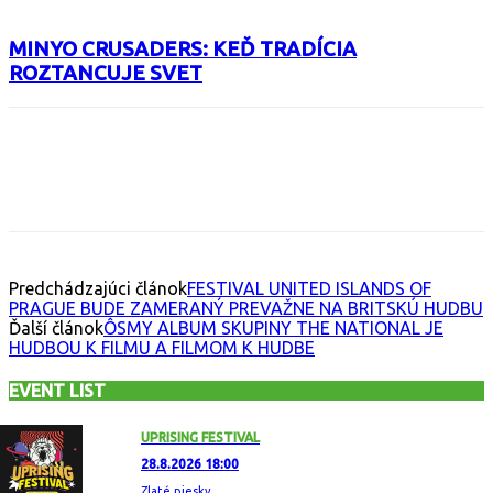
MINYO CRUSADERS: KEĎ TRADÍCIA
ROZTANCUJE SVET
Facebook
X
Email
Print
Copy 
Predchádzajúci článok
FESTIVAL UNITED ISLANDS OF
PRAGUE BUDE ZAMERANÝ PREVAŽNE NA BRITSKÚ HUDBU
Ďalší článok
ÔSMY ALBUM SKUPINY THE NATIONAL JE
HUDBOU K FILMU A FILMOM K HUDBE
EVENT LIST
UPRISING FESTIVAL
28.8.2026 18:00
Zlaté piesky