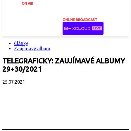
ON AIR
ONLINE BROADCAST
Články
Zaujímavý album
TELEGRAFICKY: ZAUJÍMAVÉ ALBUMY
29+30/2021
25.07.2021
Facebook
X
Email
Print
Copy 