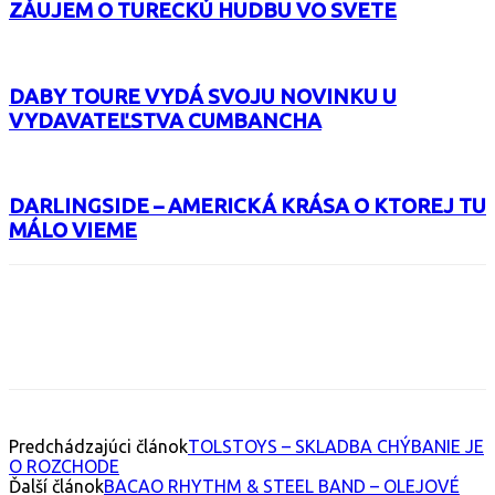
ZÁUJEM O TURECKÚ HUDBU VO SVETE
DABY TOURE VYDÁ SVOJU NOVINKU U
VYDAVATEĽSTVA CUMBANCHA
DARLINGSIDE – AMERICKÁ KRÁSA O KTOREJ TU
MÁLO VIEME
Facebook
X
Email
Print
Copy 
Predchádzajúci článok
TOLSTOYS – SKLADBA CHÝBANIE JE
O ROZCHODE
Ďalší článok
BACAO RHYTHM & STEEL BAND – OLEJOVÉ