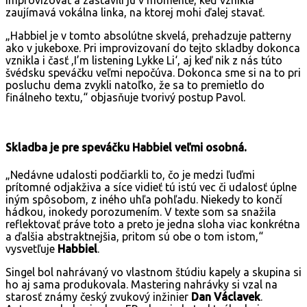
improvizovať a zastavili ju v momente, keď vznikla
zaujímavá vokálna linka, na ktorej mohi ďalej stavať.
„Habbiel je v tomto absolútne skvelá, prehadzuje patterny
ako v jukeboxe. Pri improvizovaní do tejto skladby dokonca
vznikla i časť ,I’m listening Lykke Li‘, aj keď nik z nás túto
švédsku speváčku veľmi nepočúva. Dokonca sme si na to pri
posluchu dema zvykli natoľko, že sa to premietlo do
finálneho textu,“ objasňuje tvorivý postup Pavol.
Skladba je pre speváčku Habbiel veľmi osobná.
„Nedávne udalosti podčiarkli to, čo je medzi ľuďmi
prítomné odjakživa a síce vidieť tú istú vec či udalosť úplne
iným spôsobom, z iného uhľa pohľadu. Niekedy to končí
hádkou, inokedy porozumením. V texte som sa snažila
reflektovať práve toto a preto je jedna sloha viac konkrétna
a ďalšia abstraktnejšia, pritom sú obe o tom istom,“
vysvetľuje
Habbiel
.
Singel bol nahrávaný vo vlastnom štúdiu kapely a skupina si
ho aj sama produkovala. Mastering nahrávky si vzal na
starosť známy český zvukový inžinier
Dan Václavek
.