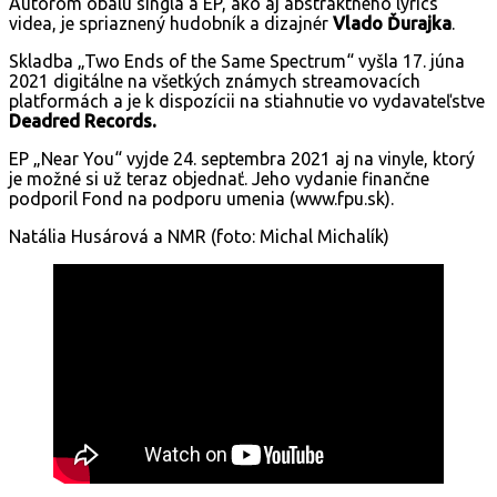
Autorom obalu singla a EP, ako aj abstraktného lyrics
videa, je spriaznený hudobník a dizajnér
Vlado Ďurajka
.
Skladba „Two Ends of the Same Spectrum“ vyšla 17. júna
2021 digitálne na všetkých známych streamovacích
platformách a je k dispozícii na stiahnutie vo vydavateľstve
Deadred Records.
EP „Near You“ vyjde 24. septembra 2021 aj na vinyle, ktorý
je možné si už teraz objednať. Jeho vydanie finančne
podporil Fond na podporu umenia (www.fpu.sk).
Natália Husárová a NMR (foto: Michal Michalík)