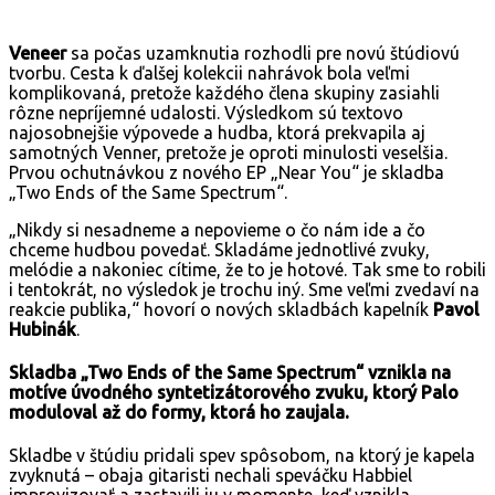
Veneer
sa počas uzamknutia rozhodli pre novú štúdiovú
tvorbu. Cesta k ďalšej kolekcii nahrávok bola veľmi
komplikovaná, pretože každého člena skupiny zasiahli
rôzne nepríjemné udalosti. Výsledkom sú textovo
najosobnejšie výpovede a hudba, ktorá prekvapila aj
samotných Venner, pretože je oproti minulosti veselšia.
Prvou ochutnávkou z nového EP „Near You“ je skladba
„Two Ends of the Same Spectrum“.
„Nikdy si nesadneme a nepovieme o čo nám ide a čo
chceme hudbou povedať. Skladáme jednotlivé zvuky,
melódie a nakoniec cítime, že to je hotové. Tak sme to robili
i tentokrát, no výsledok je trochu iný. Sme veľmi zvedaví na
reakcie publika,“ hovorí o nových skladbách kapelník
Pavol
Hubinák
.
Skladba „Two Ends of the Same Spectrum“ vznikla na
motíve úvodného syntetizátorového zvuku, ktorý Palo
moduloval až do formy, ktorá ho zaujala.
Skladbe v štúdiu pridali spev spôsobom, na ktorý je kapela
zvyknutá – obaja gitaristi nechali speváčku Habbiel