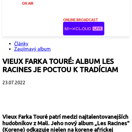
ON AIR
ONLINE BROADCAST
Články
Zaujímavý album
VIEUX FARKA TOURÉ: ALBUM LES
RACINES JE POCTOU K TRADÍCIAM
23.07.2022
Facebook
X
Email
Print
Copy 
Vieux Farka Touré patrí medzi najtalentovanejších
hudobníkov z Mali. Jeho nový album „Les Racines“
(Korene) odkazuje nielen na korene africkej