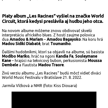
Piaty album „Les Racines“ vyšiel na značke World
Circuit, ktorá kedysi preslávila aj hudbu jeho otca.
Na novom albume môžeme znovu obdivovať skvelú
interpretáciu afrického blues. Z hostí zaujme polovica
dua
Amadou & Mariam
–
Amadou
Bagayoko
. Na koru hrá
Madou Sidiki Diabaté
, brat
Toumaniho
.
Ďalšími hudobníkmi, ktorí sa objavili na albume, sú basista
Modibo Mariko
, hráč na ngoni
Kandia Fa
,
Souleymane
Kane
– hrajúci na tekvicový bubon, perkusionista
Moussa
Dembele
a flautista
Madou Traore
.
Živú verziu albumu „Les Racines“ budú môcť vidieť diváci
World Music Festivalu v Bratislave 21. 8. 2022.
Jarmila Vlčková a NMR (foto: Kiss Diouara)