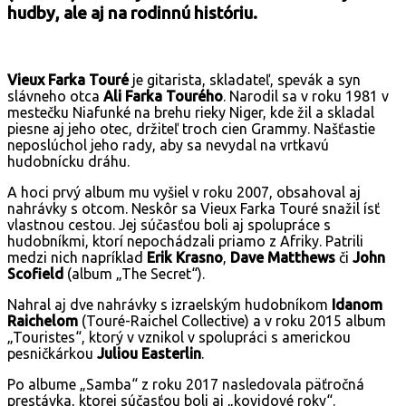
hudby, ale aj na rodinnú históriu.
Vieux Farka Touré
je gitarista, skladateľ, spevák a syn
slávneho otca
Ali Farka Tourého
. Narodil sa v roku 1981 v
mestečku Niafunké na brehu rieky Niger, kde žil a skladal
piesne aj jeho otec, držiteľ troch cien Grammy. Našťastie
neposlúchol jeho rady, aby sa nevydal na vrtkavú
hudobnícku dráhu.
A hoci prvý album mu vyšiel v roku 2007, obsahoval aj
nahrávky s otcom. Neskôr sa Vieux Farka Touré snažil ísť
vlastnou cestou. Jej súčasťou boli aj spolupráce s
hudobníkmi, ktorí nepochádzali priamo z Afriky. Patrili
medzi nich napríklad
Erik Krasno
,
Dave Matthews
či
John
Scofield
(album „The Secret“).
Nahral aj dve nahrávky s izraelským hudobníkom
Idanom
Raichelom
(Touré-Raichel Collective) a v roku 2015 album
„Touristes“, ktorý v vznikol v spolupráci s americkou
pesničkárkou
Juliou Easterlin
.
Po albume „Samba“ z roku 2017 nasledovala päťročná
prestávka, ktorej súčasťou boli aj „kovidové roky“.