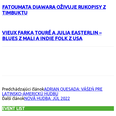
FATOUMATA DIAWARA OŽIVUJE RUKOPISY Z
TIMBUKTU
VIEUX FARKA TOURÉ A JULIA EASTERLIN –
BLUES Z MALI A INDIE FOLK Z USA
Facebook
X
Email
Print
Copy 
Predchádzajúci článok
ADRIAN QUESADA: VÁŠEŇ PRE
LATINSKO-AMERICKÚ HUDBU
Ďalší článok
NOVÁ HUDBA: JÚL 2022
EVENT LIST