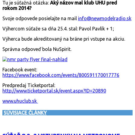
Tu je súťažná otázka:
Aký názov mal klub UHU pred
rokom 2014?
Svoje odpovede posielajte na mail
info@newmodelradio.sk
Výhercom súťaže sa dňa 25.4. stal: Pavol Pavlík + 1;
Výherca bude akreditovaný na bráne pri vstupe na akciu.
Správna odpoveď bola NuSpirit.
Facebook event:
https://www.facebook.com/events/800591170017776
Predpredaj Ticketportal:
http://www.ticketportal.sk/event.aspx?ID=20890
www.uhuclub.sk
SÚVISIACE ČLÁNKY