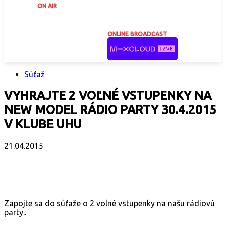
ON AIR
ONLINE BROADCAST
Súťaž
VYHRAJTE 2 VOĽNÉ VSTUPENKY NA
NEW MODEL RÁDIO PARTY 30.4.2015
V KLUBE UHU
21.04.2015
Facebook
X
Email
Print
Copy 
Zapojte sa do súťaže o 2 volné vstupenky na našu rádiovú
party..