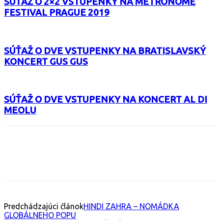
SÚŤAŽ O 2×2 VSTUPENKY NA METRONOME
FESTIVAL PRAGUE 2019
SÚŤAŽ O DVE VSTUPENKY NA BRATISLAVSKÝ
KONCERT GUS GUS
SÚŤAŽ O DVE VSTUPENKY NA KONCERT AL DI
MEOLU
Facebook
X
Email
Print
Copy 
Predchádzajúci článok
HINDI ZAHRA – NOMÁDKA
GLOBÁLNEHO POPU