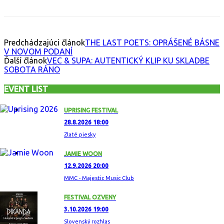
Predchádzajúci článok
THE LAST POETS: OPRÁŠENÉ BÁSNE
V NOVOM PODANÍ
Ďalší článok
VEC & SUPA: AUTENTICKÝ KLIP KU SKLADBE
SOBOTA RÁNO
EVENT LIST
UPRISING FESTIVAL
28.8.2026 18:00
Zlaté piesky
JAMIE WOON
12.9.2026 20:00
MMC - Majestic Music Club
FESTIVAL OZVENY
3.10.2026 19:00
Slovenský rozhlas