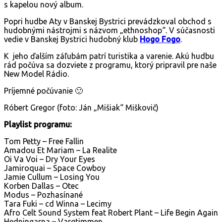
s kapelou nový album.
Popri hudbe Aty v Banskej Bystrici prevádzkoval obchod s
hudobnými nástrojmi s názvom „ethnoshop“. V súčasnosti
vedie v Banskej Bystrici hudobný klub
Hogo Fog
o
.
K jeho ďalším záľubám patrí turistika a varenie. Akú hudbu
rád počúva sa dozviete z programu, ktorý pripravil pre naše
New Model Rádio.
Príjemné počúvanie 🙂
Róbert Gregor (foto: Ján „Mišiak“ Miškovič)
Playlist programu:
Tom Petty – Free Fallin
Amadou Et Mariam – La Realite
Oi Va Voi – Dry Your Eyes
Jamiroquai – Space Cowboy
Jamie Cullum – Losing You
Korben Dallas – Otec
Modus – Pozhasínané
Tara Fuki – cd Winna – Lecimy
Afro Celt Sound System feat Robert Plant – Life Begin Again
Hedningarna – Vargtimmen