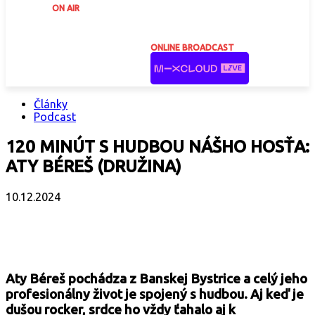
ON AIR
ONLINE BROADCAST
Články
Podcast
120 MINÚT S HUDBOU NÁŠHO HOSŤA:
ATY BÉREŠ (DRUŽINA)
10.12.2024
Facebook
X
Email
Print
Copy 
Aty Béreš pochádza z Banskej Bystrice a celý jeho
profesionálny život je spojený s hudbou. Aj keď je
dušou rocker, srdce ho vždy ťahalo aj k