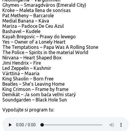
Ghymes – Smaragdváros (Emerald City)
Kroke – Maleta llena de sonrisas
Pat Metheny – Barcarole
Medial Banana – Káva
Mariza – Padoce De Ceu Azul
Bashavel – Kudele
Kayah Bregovic – Prawy do lewego
Yes – Owner of a Lonely Heart
The Temptations – Papa Was A Rolling Stone
The Police – Spirits in the material World
Nirvana – Heart Shaped Box
Jimi Hendrix – Fire
Led Zeppelin – Kashmir
Värttinä – Maaria
King Shaolin – Born Free
Beatles – She’s Leaving Home
King Crimson – Frame by frame
Demikát – Ja som bača veľmi starý
Soundgarden – Black Hole Sun
Vypočujte si program tu: