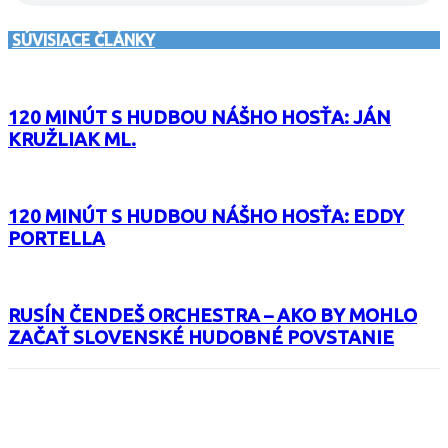
SÚVISIACE ČLÁNKY
120 MINÚT S HUDBOU NÁŠHO HOSŤA: JÁN
KRUŽLIAK ML.
120 MINÚT S HUDBOU NÁŠHO HOSŤA: EDDY
PORTELLA
RUSÍN ČENDEŠ ORCHESTRA – AKO BY MOHLO
ZAČAŤ SLOVENSKÉ HUDOBNÉ POVSTANIE
Facebook
X
Email
Print
Copy 