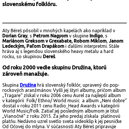
slovenskému folklóru.
Aty Béreš pôsobil v mnohých kapelách ako napríklad v
Dorian Gray
, s
Petrom Nagyom
v skupine
Indigo
, s
Mariánom Greksom v Grexabate, Robom Miklom
,
Janom
Ledeckým, Paľom Drapákom
i ďalšími interpretmi. Stále
hráva aj s legendou slovenského heavy metalu a hard
rocku, so skupinou
Dereš
.
Od roku 2000 vedie skupinu Družina, ktorú
zároveň manažuje.
Skupina
Dru
žina
hrá slovenský folklór, upravený do pop-
rockových aranžmánov. Vyšli jej štyri albumy, pričom album
„Tragare“ získal v roku 2006 cenu Aurel za najlepší album
v kategórii Folk/ Ethno/ World music a album „Neni dobre“
dostal v roku 2011 cenu Radio_Head Awards v kategórii
World Music/Folk. Zatiaľ jej posledným albumom je titul
„Vianočné“ z roku 2015. Za jeho predaj získala platinovú
platňu. Nedávno uzrel svetlo sveta videoklip k jej pesničke
Od Očovej do mlyna. V súčasnosti Aty Béreš pripravuje