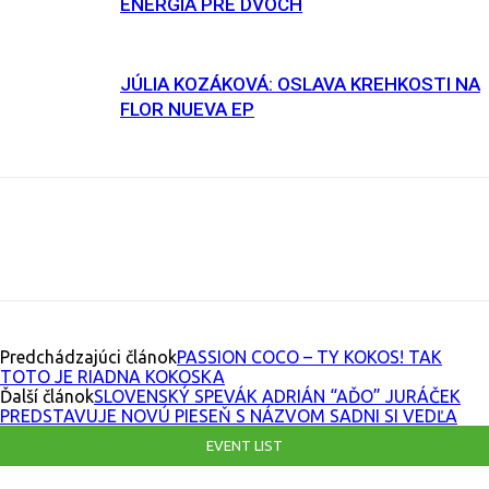
ENERGIA PRE DVOCH
JÚLIA KOZÁKOVÁ: OSLAVA KREHKOSTI NA
FLOR NUEVA EP
Facebook
X
Email
Print
Copy U
Predchádzajúci článok
PASSION COCO – TY KOKOS! TAK
TOTO JE RIADNA KOKOSKA
Ďalší článok
SLOVENSKÝ SPEVÁK ADRIÁN “AĎO” JURÁČEK
PREDSTAVUJE NOVÚ PIESEŇ S NÁZVOM SADNI SI VEDĽA
EVENT LIST