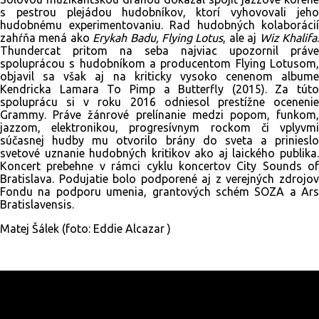
s pestrou plejádou hudobníkov, ktorí vyhovovali jeho
hudobnému experimentovaniu. Rad hudobných kolaborácií
zahŕňa mená ako
Erykah Badu, Flying Lotus
, ale aj
Wiz Khalifa
Thundercat pritom na seba najviac upozornil práve
spoluprácou s hudobníkom a producentom Flying Lotusom,
objavil sa však aj na kriticky vysoko cenenom albume
Kendricka Lamara To Pimp a Butterfly (2015). Za túto
spoluprácu si v roku 2016 odniesol prestížne ocenenie
Grammy. Práve žánrové prelínanie medzi popom, funkom,
jazzom, elektronikou, progresívnym rockom či vplyvmi
súčasnej hudby mu otvorilo brány do sveta a prinieslo
svetové uznanie hudobných kritikov ako aj laického publika.
Koncert prebehne v rámci cyklu koncertov City Sounds of
Bratislava. Podujatie bolo podporené aj z verejných zdrojov
Fondu na podporu umenia, grantových schém SOZA a Ars
Bratislavensis.
Matej Šálek (foto: Eddie Alcazar )