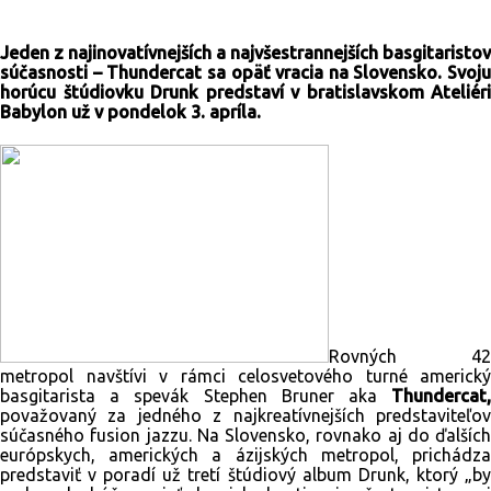
Jeden z najinovatívnejších a najvšestrannejších basgitaristov
súčasnosti – Thundercat sa opäť vracia na Slovensko. Svoju
horúcu štúdiovku Drunk predstaví v bratislavskom Ateliéri
Babylon už v pondelok 3. apríla.
Rovných 42
metropol navštívi v rámci celosvetového turné americký
basgitarista a spevák Stephen Bruner aka
Thundercat,
považovaný za jedného z najkreatívnejších predstaviteľov
súčasného fusion jazzu. Na Slovensko, rovnako aj do ďalších
európskych, amerických a ázijských metropol, prichádza
predstaviť v poradí už tretí štúdiový album Drunk, ktorý „by