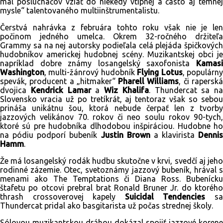
mal poslucháčov vziať do niekedy vtipnej a často aj temnej
mysle“ talentovaného multiinštrumentalistu.
Čerstvá nahrávka z februára tohto roku však nie je len
počinom jedného umelca. Okrem 32-ročného držiteľa
Grammy sa na nej autorsky podieľala celá plejáda špičkových
hudobníkov americkej hudobnej scény. Muzikantskej obci je
napríklad dobre známy losangelský saxofonista
Kamasi
Washington
, multi-žánrový hudobník
Flying Lotus
, populárn
spevák, producent a „hitmaker“
Pharell Williams
, či rapersk
dvojica
Kendrick Lamar
a
Wiz Khalifa
. Thundercat sa na
Slovensko vracia už po tretíkrát, aj tentoraz však so sebou
prináša unikátnu šou, ktorá nebude čerpať len z tvorby
jazzových velikánov 70. rokov či neo soulu rokov 90-tych,
ktoré sú pre hudobníka dlhodobou inšpiráciou. Hudobne ho
na pódiu podporí bubeník
Justin Brown
a klavirista
Dennis
Hamm
.
Že má losangelský rodák hudbu skutočne v krvi, svedčí aj jeho
rodinné zázemie. Otec, svetoznámy jazzový bubeník, hrával s
menami ako The Temptations či Diana Ross. Bubenícku
štafetu po otcovi prebral brat Ronald Bruner Jr. do ktorého
thrash crossoverovej kapely
Suicidal Tendencies
s
Thundercat pridal ako basgitarista už počas strednej školy.
Sólovou muzikantskou dráhou dokázal spojiť jazzové korene