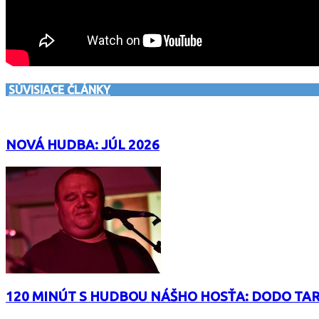
SÚVISIACE ČLÁNKY
NOVÁ HUDBA: JÚL 2026
120 MINÚT S HUDBOU NÁŠHO HOSŤA: DODO TA