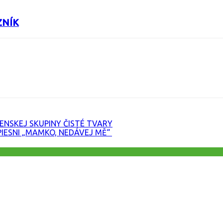
ZNÍK
URL
NSKEJ SKUPINY ČISTÉ TVARY
IESNI „MAMKO, NEDÁVEJ MĚ“