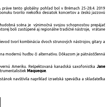
A práve tento globálny pohľad bol v Brémach 25-28.4. 2019
ú ponuku tvorilo niekoľko desiatok koncertov a českú jazzovú
ka hudobná scéna je výnimočná svojou schopnosťou prepájať
 ktorej boli zastúpené aj regionálne tradičné nástroje, vrátane
prievod tvorí kombinácia dvoch strunových nástrojov, gitary a
 na modernú hudbu či alternatívu. Dôkazom je pätnásťčlenná
Severnú Ameriku. Rešpektovaná kanadská saxofonistka
Jane
trumentalistiek
Maqueque
.
tánok navštívila napríklad izraelská speváčka a skladateľka