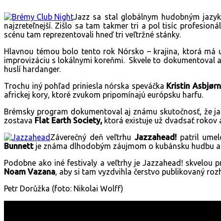
Jazz
sa stal globálnym hudobným jazyko
najzreteľnejší. Zišlo sa tam takmer tri a pol tisíc profesi
scénu tam reprezentovali hneď tri veľtržné stánky.
Hlavnou témou bolo tento rok Nórsko – krajina, ktorá má 
improvizáciu s lokálnymi koreňmi. Skvele to dokumentoval
huslí hardanger.
Trochu iný pohľad priniesla nórska speváčka
Kristin Asbjør
africkej kory, ktoré zvukom pripomínajú európsku harfu.
Brémsky program dokumentoval aj známu skutočnosť, že
j
zostava
Flat Earth Society,
ktorá existuje už dvadsať rokov a
Záverečný deň veľtrhu
Jazzahead!
patril umel
Bunnett
je známa dlhodobým záujmom o kubánsku hudbu a v 
Podobne ako iné festivaly a veľtrhy je Jazzahead! skvelou 
Noam Vazana
, aby si tam vyzdvihla čerstvo publikovaný roz
Petr Dorůžka (foto: Nikolai Wolff)