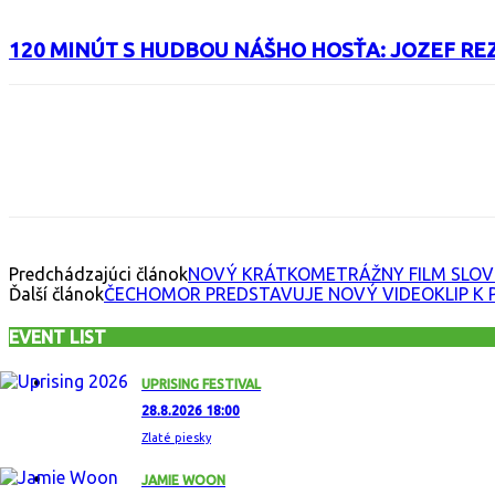
120 MINÚT S HUDBOU NÁŠHO HOSŤA: JOZEF RE
Facebook
X
Email
Print
Copy 
Predchádzajúci článok
NOVÝ KRÁTKOMETRÁŽNY FILM SLOVE
Ďalší článok
ČECHOMOR PREDSTAVUJE NOVÝ VIDEOKLIP K P
EVENT LIST
UPRISING FESTIVAL
28.8.2026 18:00
Zlaté piesky
JAMIE WOON