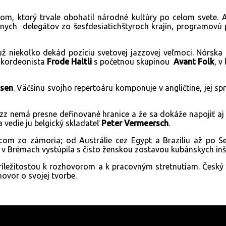
m, ktorý trvale obohatil národné kultúry po celom svete. 
onálnych delegátov zo šesťdesiatichštyroch krajín, programov
už niekoľko dekád pozíciu svetovej jazzovej veľmoci. Nórs
 akordeonista
Frode Haltli
s početnou skupinou
Avant Folk
, v
nsen
. Väčšinu svojho repertoáru komponuje v angličtine, jej s
azz
nemá presne definované hranice a že sa dokáže napojiť aj
 vedie ju belgický skladateľ
Peter Vermeersch
.
com zo zámoria; od Austrálie cez Egypt a Brazíliu až po 
Brémach vystúpila s čisto ženskou zostavou kubánskych inš
príležitosťou k rozhovorom a k pracovným stretnutiam. Český s
hovor o svojej tvorbe.