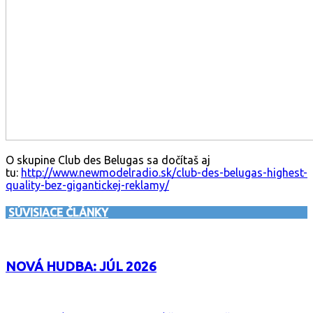
O skupine Club des Belugas sa dočítaš aj
tu:
http://www.newmodelradio.sk/club-des-belugas-highest-
quality-bez-gigantickej-reklamy/
SÚVISIACE ČLÁNKY
NOVÁ HUDBA: JÚL 2026