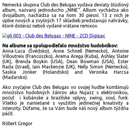
Nemecká skupina Club des Belugas vydáva deviaty štúdiový
album, nazvaný jednoducho „NINE“. Album vychádza ako
dvojalbum, nachádza sa na ňom 30 piesní. 13 z nich je
úplne nových a zvyšných 17 skladieb predstavujú nahrávky,
ktoré doteraz neboli vydané vrátane remixov.
Na albume sa spolupodieľalo množstvo hudobníkov:
Anna-Luca (Švédsko), Anne Schnell (Nemecko), Antoine
Villoutreix (Francúszko), Arema Arega (Kuba), Ashley Slater
(UK), Brenda Boykin (USA), Dean Bowman (USA), Ester
Rada (Izrael), Iain Mackenzie (UK), Nelly Simon (Nemecko),
Saskia Jonker (Holandsko) and Veronika Harcsa
(Maďarsko).
Ako zvyčajne Club des Belugas vo svojej hudbe kombinujú
množstvo hudobných žánrov ako Nujazz s elektronikou,
počuť i kubánske a brazílske vplyvy, swing, soul, funk.
Všetko je namiešané s využitím jedinečnej kreativity a
intenzity. Dúfame, že sa Vám bude náš nový album týždňa
páčiť.
Róbert Gregor