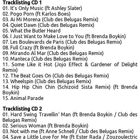
Tracklisting CD 1
01. It’s Only Music (ft Ashley Slater)
02. Pogo Porn (ft Karlos Boes)
03. Ai Mi Morena (Club des Belugas Remix)
04. Quiet Dawn (Club des Belugas Remix)
05. What the Butler Heard
06. I Just Want to Make Love to You (ft Brenda Boykin)
07. Les Boulevards de Paris (Club des Belugas Remix)
08. Full Crazy (ft Brenda Boykin)
09. Mirando Al Mar (Club des Belugas Remix)
10. Manteca (Club des Belugas Remix)
11. Some Like it Hot (Jojo Effect & Gardener of Delight
Remix)
12. The Beat Goes On (Club des Belugas Remix)
13. Wheelspin (Club des Belugas Remix)
14. Hip Hip Chin Chin (Schizoid Sista Remix) (ft Brenda
Boykin)
15. Animal Parade
Tracklisting CD 2
01. Hard Swing Travellin‘ Man (ft Brenda Boykin / Club des
Belugas Remix)
02. Serious Woman (ft Brenda Boykin)
03. Not with me (ft Anne Schnell / Club des Belugas Remix)
04. Save a Little Love for Me (ft Ester Rada / Zouzoulectric