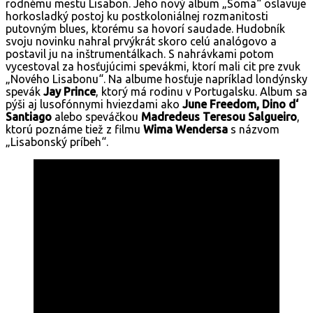
rodnému mestu Lisabon. Jeho nový album „Soma“ oslavuje
horkosladký postoj ku postkoloniálnej rozmanitosti
putovným blues, ktorému sa hovorí saudade. Hudobník
svoju novinku nahral prvýkrát skoro celú analógovo a
postavil ju na inštrumentálkach. S nahrávkami potom
vycestoval za hosťujúcimi spevákmi, ktorí mali cit pre zvuk
„Nového Lisabonu“. Na albume hosťuje napríklad londýnsky
spevák
Jay Prince
, ktorý má rodinu v Portugalsku. Album sa
pýši aj lusofónnymi hviezdami ako
June Freedom, Dino d‘
Santiago
alebo speváčkou
Madredeus Teresou Salgueiro
,
ktorú poznáme tiež z filmu
Wima Wendersa
s názvom
„Lisabonský príbeh“.