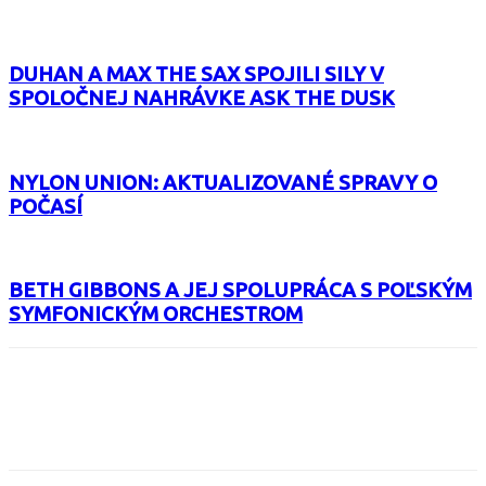
DUHAN A MAX THE SAX SPOJILI SILY V
SPOLOČNEJ NAHRÁVKE ASK THE DUSK
NYLON UNION: AKTUALIZOVANÉ SPRAVY O
POČASÍ
BETH GIBBONS A JEJ SPOLUPRÁCA S POĽSKÝM
SYMFONICKÝM ORCHESTROM
Facebook
X
Email
Print
Copy 