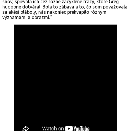
snov, spievala ich cez rôzne zacyklené frázy, ktoré Greg
hudobne dotváral. Bola to zábava a to, čo som považovala
za akési bláboly, nás nakoniec prekvapilo rôznymi
významami a obrazmi.“