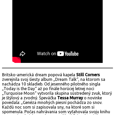
Britsko-americká dream popová kapela
Still Corners
zverejnila svoj šiesty album „Dream Talk“, na ktorom sa
nachádza 10 skladieb. Od jesenného pilotného singla
„Today is the Day“ až po finále horúcej letnej noci
„Turquoise Moon“ vytvorila skupina sústredený zvuk, ktorý
je štýlový a zvodný. Speváčka
Tessa Murray
o novinke
povedala: „Genéza mnohých piesní pochádza zo snov.
Každú noc som si zapisovala sny, na ktoré som si
spomenula. Počas nahrávania som vyťahovala svoju knihu