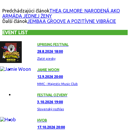
Predchádzajúci článok
THEA GILMORE: NARODENÁ AKO
ARMÁDA JEDNEJ ŽENY
Ďalší článok
JEMBAA GROOVE A POZITÍVNE VIBRÁCIE
EVENT LIST
UPRISING FESTIVAL
28.8.2026 18:00
Zlaté piesky
JAMIE WOON
12.9.2026 20:00
MMC - Majestic Music Club
FESTIVAL OZVENY
3.10.2026 19:00
Slovenský rozhlas
HVOB
17.10.2026 20:00