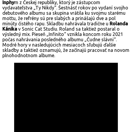
Inphy
m z Českej republiky, ktorý je zástupcom
vydavateľstva „Ty Nikdy“. Šestnásť rokov po vydaní svojho
debutového albumu sa skupina vrátila ku svojmu starému
mottu, že refrény sú pre slabých a prinášajú dve a pol
minúty čistého rapu. Skladbu nahrávala tradične u
Rolanda
Kánika
v Sonic Cat Studiu. Roland sa taktiež postaral o
výsledný mix. Pieseň „Infinito“ vznikla koncom roku 2021
počas nahrávania posledného albumu „Čudne slávni“.
Modré hory v nasledujúcich mesiacoch sľubujú ďalšie
skladby a taktiež oznamujú, že začínajú pracovať na novom
plnohodnotnom albume.