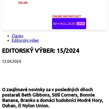
ON AIR
ONLINE BROADCAST
Články
Editorský výber
EDITORSKÝ VÝBER: 15/2024
12.04.2024
Facebook
X
Email
Print
Copy 
O zaujímavé novinky sa v posledných dňoch
postarali Beth Gibbons, Still Corners, Bonnie
Banane, Branko a domáci hudobníci Modré Hory,
Duhan, či Nylon Union.