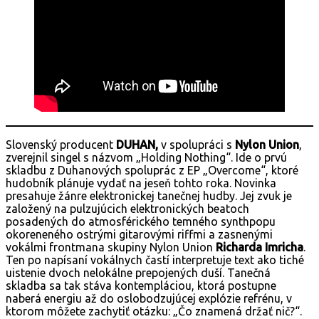
Slovenský producent
DUHAN,
v spolupráci s
Nylon Union
,
zverejnil singel s názvom „Holding Nothing“. Ide o prvú
skladbu z Duhanových spoluprác z EP „Overcome“, ktoré
hudobník plánuje vydať na jeseň tohto roka. Novinka
presahuje žánre elektronickej tanečnej hudby. Jej zvuk je
založený na pulzujúcich elektronických beatoch
posadených do atmosférického temného synthpopu
okoreneného ostrými gitarovými riffmi a zasnenými
vokálmi frontmana skupiny Nylon Union
Richarda Imricha
.
Ten po napísaní vokálnych častí interpretuje text ako tiché
uistenie dvoch nelokálne prepojených duší. Tanečná
skladba sa tak stáva kontempláciou, ktorá postupne
naberá energiu až do oslobodzujúcej explózie refrénu, v
ktorom môžete zachytiť otázku: „Čo znamená držať nič?“.