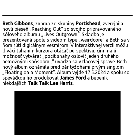
Beth Gibbons
, známa zo skupiny
Portishead
, zverejnila
novú pieseň „Reaching Out“ zo svojho pripravovaného
sólového albumu „Lives Outgrown“. Skladba je
prezentovaná spolu s videom typu „weirdcore“ a Beth sa v
ňom rúti digitálnym vesmírom. V interaktívnej verzii môžu
diváci ťahaním kurzora otáčať perspektívu, čím majú
možnosť vytvárať „pocit snahy osloviť jeden druhého
nemožnými spôsobmi,“ uvádza sa v tlačovej správe. Beth
nový album oznámila pred pár týždňami prvým singlom
„Floating on a Moment“. Album vyjde 17.5.2024 a spolu so
speváčkou ho produkoval
James Ford
a bubeník
niekdajších
Talk Talk Lee Harris
.