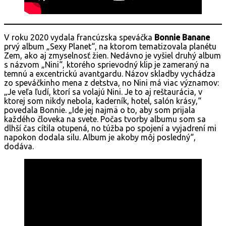
V roku 2020 vydala francúzska speváčka
Bonnie Banane
prvý album „Sexy Planet“, na ktorom tematizovala planétu
Zem, ako aj zmyselnosť žien. Nedávno je vyšiel druhý album
s názvom „Nini“, ktorého sprievodný klip je zameraný na
temnú a excentrickú avantgardu. Názov skladby vychádza
zo speváčkinho mena z detstva, no Nini má viac významov:
„Je veľa ľudí, ktorí sa volajú Nini. Je to aj reštaurácia, v
ktorej som nikdy nebola, kaderník, hotel, salón krásy,“
povedala Bonnie. „Ide jej najmä o to, aby som prijala
každého človeka na svete. Počas tvorby albumu som sa
dlhší čas cítila otupená, no túžba po spojení a vyjadrení mi
napokon dodala silu. Album je akoby môj posledný“,
dodáva.