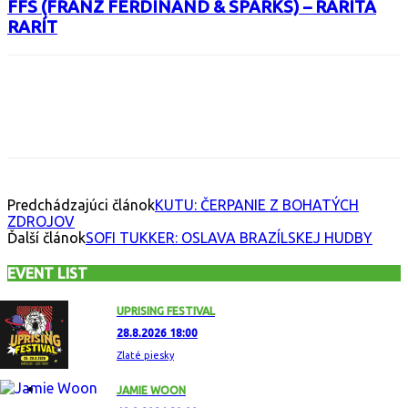
FFS (FRANZ FERDINAND & SPARKS) – RARITA
RARÍT
Facebook
X
Email
Print
Copy 
Predchádzajúci článok
KUTU: ČERPANIE Z BOHATÝCH
ZDROJOV
Ďalší článok
SOFI TUKKER: OSLAVA BRAZÍLSKEJ HUDBY
EVENT LIST
UPRISING FESTIVAL
28.8.2026 18:00
Zlaté piesky
JAMIE WOON