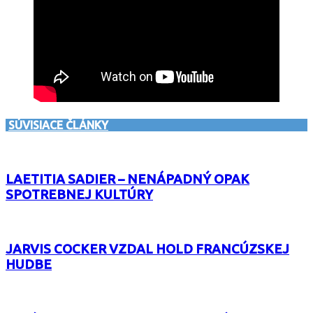
SÚVISIACE ČLÁNKY
LAETITIA SADIER – NENÁPADNÝ OPAK
SPOTREBNEJ KULTÚRY
JARVIS COCKER VZDAL HOLD FRANCÚZSKEJ
HUDBE