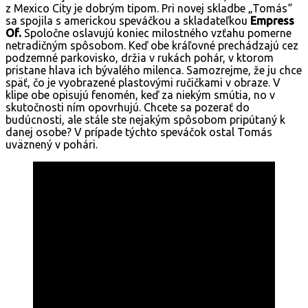
z Mexico City je dobrým tipom. Pri novej skladbe „Tomás“
sa spojila s americkou speváčkou a skladateľkou
Empress
Of.
Spoločne oslavujú koniec milostného vzťahu pomerne
netradičným spôsobom. Keď obe kráľovné prechádzajú cez
podzemné parkovisko, držia v rukách pohár, v ktorom
pristane hlava ich bývalého milenca. Samozrejme, že ju chce
späť, čo je vyobrazené plastovými ručičkami v obraze. V
klipe obe opisujú fenomén, keď za niekým smútia, no v
skutočnosti ním opovrhujú. Chcete sa pozerať do
budúcnosti, ale stále ste nejakým spôsobom pripútaný k
danej osobe? V prípade týchto speváčok ostal Tomás
uväznený v pohári.