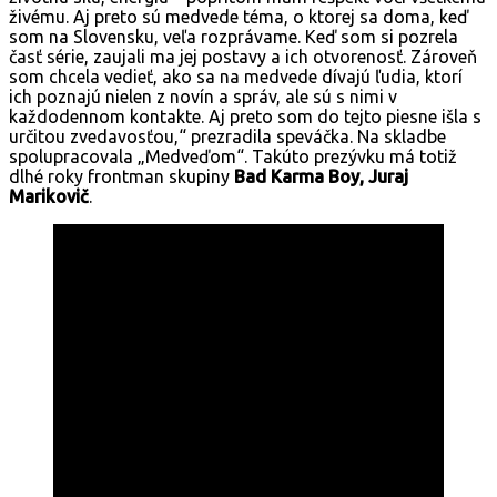
živému. Aj preto sú medvede téma, o ktorej sa doma, keď
som na Slovensku, veľa rozprávame. Keď som si pozrela
časť série, zaujali ma jej postavy a ich otvorenosť. Zároveň
som chcela vedieť, ako sa na medvede dívajú ľudia, ktorí
ich poznajú nielen z novín a správ, ale sú s nimi v
každodennom kontakte. Aj preto som do tejto piesne išla s
určitou zvedavosťou,“ prezradila speváčka. Na skladbe
spolupracovala „Medveďom“. Takúto prezývku má totiž
dlhé roky frontman skupiny
Bad Karma Boy, Juraj
Marikovič
.