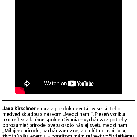
Jana Kirschner
nahrala pre dokumentárny seriál Lebo
medveď skladbu s názvom „Medzi nami“. Pieseň vznikla
ako reflexia k téme spolunažívania – vychádza z potreby
porozumieť prírode, svetu okolo nás aj svetu medzi nami.
„Milujem prírodu, nachádzam v nej absolútnu inšpiráciu,
životnú silu, energiu – popritom mám rešpekt voči všetkému