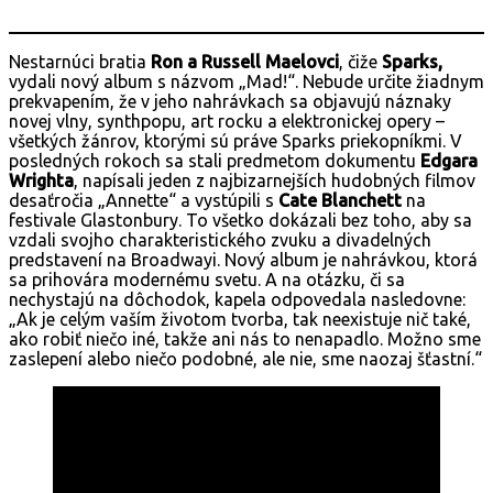
Nestarnúci bratia
Ron a Russell Maelovci
, čiže
Sparks,
vydali nový album s názvom „Mad!“. Nebude určite žiadnym
prekvapením, že v jeho nahrávkach sa objavujú náznaky
novej vlny, synthpopu, art rocku a elektronickej opery –
všetkých žánrov, ktorými sú práve Sparks priekopníkmi. V
posledných rokoch sa stali predmetom dokumentu
Edgara
Wrighta
, napísali jeden z najbizarnejších hudobných filmov
desaťročia „Annette“ a vystúpili s
Cate Blanchett
na
festivale Glastonbury. To všetko dokázali bez toho, aby sa
vzdali svojho charakteristického zvuku a divadelných
predstavení na Broadwayi. Nový album je nahrávkou, ktorá
sa prihovára modernému svetu. A na otázku, či sa
nechystajú na dôchodok, kapela odpovedala nasledovne:
„Ak je celým vaším životom tvorba, tak neexistuje nič také,
ako robiť niečo iné, takže ani nás to nenapadlo. Možno sme
zaslepení alebo niečo podobné, ale nie, sme naozaj šťastní.“