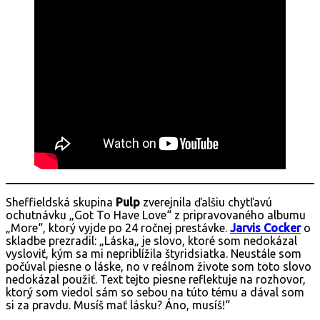
Sheffieldská skupina
Pulp
zverejnila ďalšiu chytľavú
ochutnávku „Got To Have Love“ z pripravovaného albumu
„More“, ktorý vyjde po 24 ročnej prestávke.
Jarvis Cocker
o
skladbe prezradil: „Láska„ je slovo, ktoré som nedokázal
vysloviť, kým sa mi nepriblížila štyridsiatka. Neustále som
počúval piesne o láske, no v reálnom živote som toto slovo
nedokázal použiť. Text tejto piesne reflektuje na rozhovor,
ktorý som viedol sám so sebou na túto tému a dával som
si za pravdu. Musíš mať lásku? Áno, musíš!“