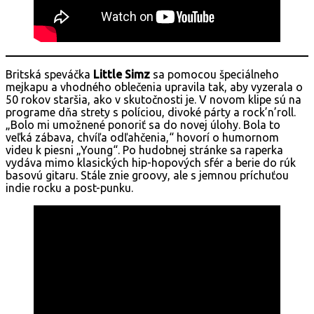
Britská speváčka
Little Simz
sa pomocou špeciálneho
mejkapu a vhodného oblečenia upravila tak, aby vyzerala o
50 rokov staršia, ako v skutočnosti je. V novom klipe sú na
programe dňa strety s políciou, divoké párty a rock’n’roll.
„Bolo mi umožnené ponoriť sa do novej úlohy. Bola to
veľká zábava, chvíľa odľahčenia,“ hovorí o humornom
videu k piesni „Young“. Po hudobnej stránke sa raperka
vydáva mimo klasických hip-hopových sfér a berie do rúk
basovú gitaru. Stále znie groovy, ale s jemnou príchuťou
indie rocku a post-punku.