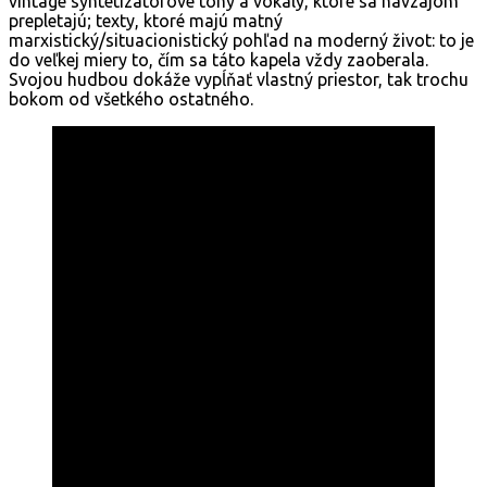
vintage syntetizátorové tóny a vokály, ktoré sa navzájom
prepletajú; texty, ktoré majú matný
marxistický/situacionistický pohľad na moderný život: to je
do veľkej miery to, čím sa táto kapela vždy zaoberala.
Svojou hudbou dokáže vypĺňať vlastný priestor, tak trochu
bokom od všetkého ostatného.