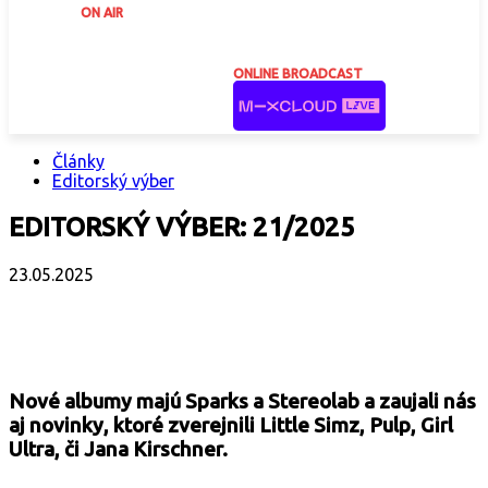
ON AIR
ONLINE BROADCAST
Články
Editorský výber
EDITORSKÝ VÝBER: 21/2025
23.05.2025
Facebook
X
Email
Print
Copy 
Nové albumy majú Sparks a Stereolab a zaujali nás
aj novinky, ktoré zverejnili Little Simz, Pulp, Girl
Ultra, či Jana Kirschner.