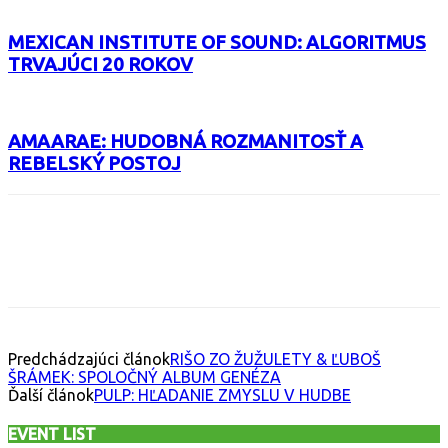
MEXICAN INSTITUTE OF SOUND: ALGORITMUS
TRVAJÚCI 20 ROKOV
AMAARAE: HUDOBNÁ ROZMANITOSŤ A
REBELSKÝ POSTOJ
Facebook
X
Email
Print
Copy 
Predchádzajúci článok
RIŠO ZO ŽUŽULETY & ĽUBOŠ
ŠRÁMEK: SPOLOČNÝ ALBUM GENÉZA
Ďalší článok
PULP: HĽADANIE ZMYSLU V HUDBE
EVENT LIST