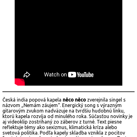
Česká india popová kapela
něco něco
zverejnila singel s
názvom „Nemám záujem“. Energický song s výrazným
gitarovým zvukom nadväzuje na tvrdšiu hudobnú linku,
ktorú kapela rozvíja od minulého roka. Súčasťou novinky je
aj videoklip zostrihaný zo záberov z turné. Text piesne
reflektuje témy ako sexizmus, klimatická kríza alebo
svetová politika. Podľa kapely skladba vznikla z pocitov