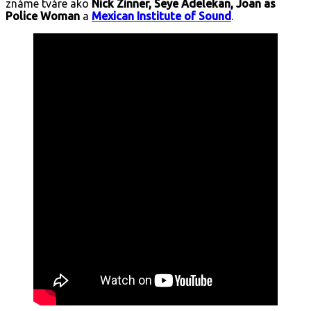
známe tváre ako
Nick Zinner, Seye Adelekan, Joan as
Police Woman
a
Mexican Institute of Sound
.