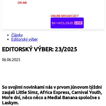
ON AIR
ONLINE BROADCAST
Články
Editorský výber
EDITORSKÝ VÝBER: 23/2025
06.06.2025
Facebook
X
Email
Print
Copy 
So svojimi novinkami nás v prvom júnovom týždni
zaujali Little Simz, Africa Express, Carnival Youth,
Moře dní, něco něco a Medial Banana spoločne s
Laskym.