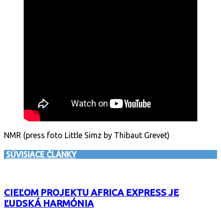
NMR (press foto Little Simz by Thibaut Grevet)
SÚVISIACE ČLÁNKY
CIEĽOM PROJEKTU AFRICA EXPRESS JE
ĽUDSKÁ HARMÓNIA