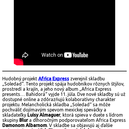
Hudobný projekt
Africa Express
zverejnil skladbu
„Soledad“. Tento projekt spája hudobníkov rôznych štýlov,
prostredí a krajín, a jeho nový album „Africa Express
presents… Bahidorá“ vyjde 11. júla. Dve nové skladby sú už
dostupné online a zdôrazňujú kolaboratívny charakter
projektu. Melancholická skladba „Soledad“ sa môže
pochváliť dojímavým spevom mexickej speváčky a
skladateľky
Luisy Almaguer
, ktorá spieva v duete s lídrom
skupiny
Blur
a dlhoročným podporovateľom Africa Express
Damonom Albarnom
. V skladbe sa objavujú aj ďalšie