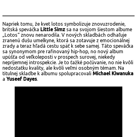
Napriek tomu, že kvet lotos symbolizuje znovuzrodenie,
britská speváčka
Little Simz
sa na svojom šiestom albume
„Lotos“ znovu nenarodila. V nových skladbách odhaľuje
zranenú dušu umelkyne, ktorá sa zotavuje z emocionálnej
zrady a teraz hľadá cestu späť k sebe samej. Táto speváčka
sa synonymom pre rafinovaný hip-hop, no nový album
upúšťa od veľkoleposti v prospech surovej, niekedy
nepríjemnej introspekcie. Je to ťažké počúvanie, no nie kvôli
nedostatku kvality, ale kvôli veľmi osobným témam. Na
titulnej skladbe k albumu spolupracovali
Michael Kiwanuka
a
Yuseef Dayes
.