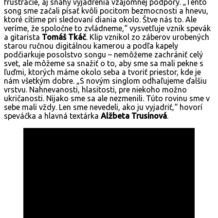
frustrácie, aj snahy vyjadrenia vzájomnej podpory. „Tento
song sme začali písať kvôli pocitom bezmocnosti a hnevu,
ktoré cítime pri sledovaní diania okolo. Štve nás to. Ale
veríme, že spoločne to zvládneme,“ vysvetľuje vznik spevák
a gitarista
Tomáš Tkáč
. Klip vznikol zo záberov urobených
starou ručnou digitálnou kamerou a podľa kapely
podčiarkuje posolstvo songu – nemôžeme zachrániť celý
svet, ale môžeme sa snažiť o to, aby sme sa mali pekne s
ľuďmi, ktorých máme okolo seba a tvoriť priestor, kde je
nám všetkým dobre. „S novým singlom odhaľujeme ďalšiu
vrstvu. Nahnevanosti, hlasitosti, pre niekoho možno
ukričanosti. Nijako sme sa ale nezmenili. Túto rovinu sme v
sebe mali vždy. Len sme nevedeli, ako ju vyjadriť,“ hovorí
speváčka a hlavná textárka
Alžbeta Trusinová
.