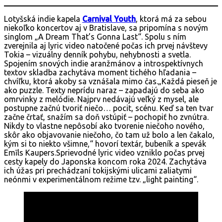
Lotyšská indie kapela
Carnival Youth
, ktorá má za sebou
niekoľko koncertov aj v Bratislave, sa pripomína s novým
singlom „A Dream That’s Gonna Last“. Spolu s ním
zverejnila aj lyric video natočené počas ich prvej návštevy
Tokia – vizuálny denník pohybu, nehybnosti a svetla.
Spojením snových indie aranžmánov a introspektívnych
textov skladba zachytáva moment tichého hľadania –
chvíľku, ktorá akoby sa vznášala mimo čas.„Každá pieseň je
ako puzzle. Texty neprídu naraz – zapadajú do seba ako
omrvinky z melódie. Najprv nedávajú veľký z mysel, ale
postupne začnú tvoriť niečo… pocit, scénu. Keď sa ten tvar
začne črtať, snažím sa doň vstúpiť – pochopiť ho zvnútra.
Nikdy to vlastne nepôsobí ako tvorenie niečoho nového,
skôr ako objavovanie niečoho, čo tam už bolo a len čakalo,
kým si to niekto všimne,“ hovorí textár, bubeník a spevák
Emīls Kaupers.Sprievodné lyric video vzniklo počas prvej
cesty kapely do Japonska koncom roka 2024. Zachytáva
ich úžas pri prechádzaní tokijskými ulicami zaliatymi
neónmi v experimentálnom režime tzv. „light painting“.