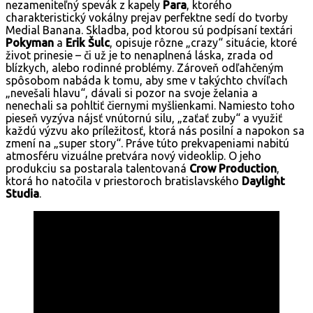
nezameniteľný spevák z kapely
Para
, ktorého
charakteristický vokálny prejav perfektne sedí do tvorby
Medial Banana. Skladba, pod ktorou sú podpísaní textári
Pokyman
a
Erik Šulc
, opisuje rôzne „crazy“ situácie, ktoré
život prinesie – či už je to nenaplnená láska, zrada od
blízkych, alebo rodinné problémy. Zároveň odľahčeným
spôsobom nabáda k tomu, aby sme v takýchto chvíľach
„nevešali hlavu“, dávali si pozor na svoje želania a
nenechali sa pohltiť čiernymi myšlienkami. Namiesto toho
pieseň vyzýva nájsť vnútornú silu, „zaťať zuby“ a využiť
každú výzvu ako príležitosť, ktorá nás posilní a napokon sa
zmení na „super story“. Práve túto prekvapeniami nabitú
atmosféru vizuálne pretvára nový videoklip. O jeho
produkciu sa postarala talentovaná
Crow Production
,
ktorá ho natočila v priestoroch bratislavského
Daylight
Studia
.