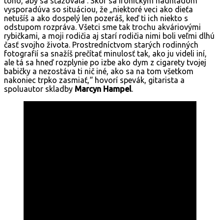
toho, aby sa sťažovala . Skôr sa ironickým nadhľadom
vysporadúva so situáciou, že „niektoré veci ako dieťa
netušíš a ako dospelý len pozeráš, keď ti ich niekto s
odstupom rozpráva. Všetci sme tak trochu akváriovými
rybičkami, a moji rodičia aj starí rodičia nimi boli veľmi dlhú
časť svojho života. Prostredníctvom starých rodinných
fotografií sa snažíš prečítať minulosť tak, ako ju videli iní,
ale tá sa hneď rozplynie po izbe ako dym z cigarety tvojej
babičky a nezostáva ti nič iné, ako sa na tom všetkom
nakoniec trpko zasmiať,“ hovorí spevák, gitarista a
spoluautor skladby
Marcyn Hampel
.