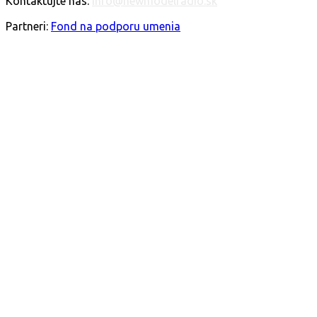
Kontaktujte nás:
info@newmodelradio.sk
SLEDUJTE NÁS
Partneri:
Fond na podporu umenia