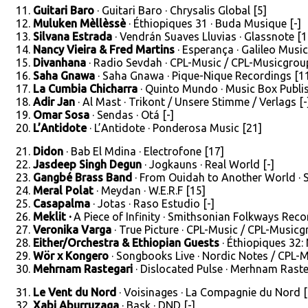
Guitari Baro
· Guitari Baro · Chrysalis Global [5]
Muluken Mèllèssè
· Éthiopiques 31 · Buda Musique [-]
Silvana Estrada
· Vendrán Suaves Lluvias · Glassnote [1
Nancy Vieira & Fred Martins
· Esperança · Galileo Mus
Divanhana
· Radio Sevdah · CPL-Music / CPL-Musicgrou
Saha Gnawa
· Saha Gnawa · Pique-Nique Recordings [1
La Cumbia Chicharra
· Quinto Mundo · Music Box Publis
Adir Jan
· Al Mast · Trikont / Unsere Stimme / Verlags [-
Omar Sosa
· Sendas · Otá [-]
L’Antidote
· L’Antidote · Ponderosa Music [21]
Didon
· Bab El Mdina · Electrofone [17]
Jasdeep Singh Degun
· Jogkauns · Real World [-]
Gangbé Brass Band
· From Ouidah to Another World · Sa
Meral Polat
· Meydan · W.E.R.F [15]
Casapalma
· Jotas · Raso Estudio [-]
Meklit ·
A Piece of Infinity · Smithsonian Folkways Reco
Veronika Varga
· True Picture · CPL-Music / CPL-Musicg
Either/Orchestra & Ethiopian Guests
· Éthiopiques 32:
Wör x Kongero
· Songbooks Live · Nordic Notes / CPL-M
Mehrnam Rastegari
· Dislocated Pulse · Merhnam Raste
Le Vent du Nord
· Voisinages · La Compagnie du Nord [
Xabi Aburruzaga
· Bask · DND [-]