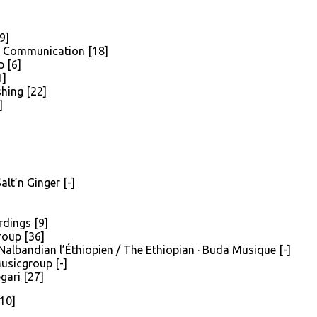
9]
ic Communication [18]
p [6]
1]
hing [22]
]
lt’n Ginger [-]
rdings [9]
roup [36]
 Nalbandian l’Éthiopien / The Ethiopian · Buda Musique [-]
usicgroup [-]
gari [27]
10]