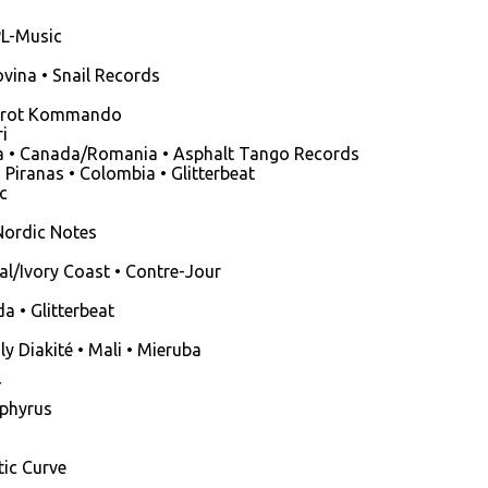
PL-Music
ina • Snail Records
Karrot Kommando
i
ia • Canada/Romania • Asphalt Tango Records
ranas • Colombia • Glitterbeat
c
Nordic Notes
l/Ivory Coast • Contre-Jour
• Glitterbeat
Diakité • Mali • Mieruba
T
ephyrus
tic Curve