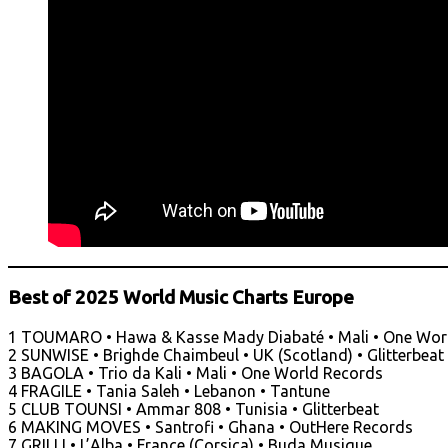
Best of 2025 World Music Charts Europe
1 TOUMARO • Hawa & Kasse Mady Diabaté • Mali • One Wor
2 SUNWISE • Brighde Chaimbeul • UK (Scotland) • Glitterbeat
3 BAGOLA • Trio da Kali • Mali • One World Records
4 FRAGILE • Tania Saleh • Lebanon • Tantune
5 CLUB TOUNSI • Ammar 808 • Tunisia • Glitterbeat
6 MAKING MOVES • Santrofi • Ghana • OutHere Records
7 GRILLI • L’Alba • France (Corsica) • Buda Musique