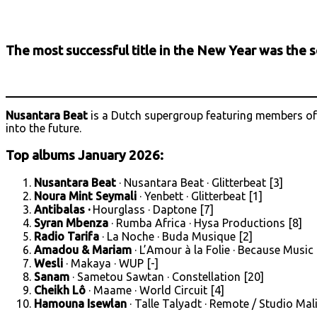
Facebook
X
Email
Print
Copy 
The most successful title in the New Year was the 
Nusantara Beat
is a Dutch supergroup featuring members o
into the future.
Top albums January 2026:
Nusantara Beat
· Nusantara Beat · Glitterbeat [3]
Noura Mint Seymali
· Yenbett · Glitterbeat [1]
Antibalas ·
Hourglass · Daptone [7]
Syran Mbenza
· Rumba Africa · Hysa Productions [8]
Radio Tarifa
· La Noche · Buda Musique [2]
Amadou & Mariam
· L’Amour à la Folie · Because Music 
Wesli
· Makaya · WUP [-]
Sanam
· Sametou Sawtan · Constellation [20]
Cheikh Lô
· Maame · World Circuit [4]
Hamouna Isewlan
· Talle Talyadt · Remote / Studio Mali