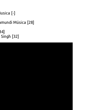
usica [-]
amundi Música [28]
34]
 Singh [32]