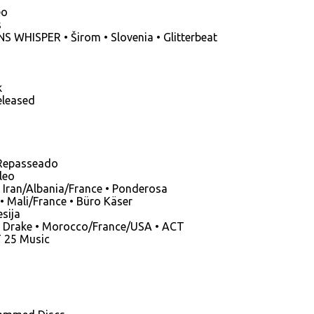
eo
s
HISPER • Širom • Slovenia • Glitterbeat
k
eleased
Repasseado
leo
• Iran/Albania/France • Ponderosa
• Mali/France • Büro Käser
sija
 Drake • Morocco/France/USA • ACT
T 25 Music