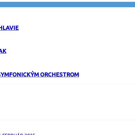
HLAVIE
AK
M SYMFONICKÝM ORCHESTROM
URL