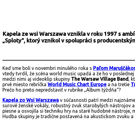
Facebook
X
Email
Print
Copy 
Kapela ze wsi Warszawa vznikla v roku 1997 s ambí
„Sploty“, ktorý vznikol v spolupráci s producentsk
Keď sme boli v novembri minulého roka s
Paľom Maruščáko
vtedy tvrdil, že scéna world music upadá a že ho v poslednej
medzi nimi aj videoklip skupiny
The Warsaw Village Band
, k
prvé miesto rebríčka
World Music Chart Europe
a na tretie
T
Prečo ho preto nepredstaviť v rubrike „Album týždňa“?
Kapela zo Wsi Warszaw
a
v súčasnosti patrí medzi najznámej
surové ženské vokály, robustný zvuk starobylých nástrojov a
piesne a osvojila si techniku ​​hry na staré hudobné nástroje, m
Hudba skupiny je tradične postavená na akustickom zvuku 