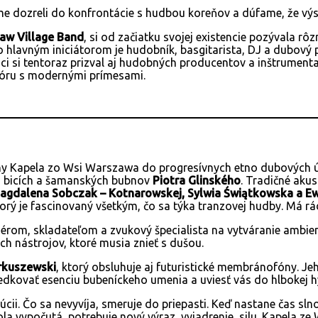
e dozreli do konfrontácie s hudbou koreňov a dúfame, že výsl
aw Village Band
, si od začiatku svojej existencie pozývala rô
o hlavným iniciátorom je hudobník, basgitarista, DJ a dubový
áci si tentoraz prizval aj hudobných producentov a inštrument
klóru s modernými prímesami.
iny Kapela zo Wsi Warszawa do progresívnych etno dubových úp
a bicích a šamanských bubnov
Piotra Glinského
. Tradičné akus
agdalena Sobczak – Kotnarowskej, Sylwia Świątkowska a E
orý je fascinovaný všetkým, čo sa týka tranzovej hudby. Má rád
žérom, skladateľom a zvukový špecialista na vytváranie ambien
ch nástrojov, ktoré musia znieť s dušou.
rkuszewski
, ktorý obsluhuje aj futuristické membránofóny. 
edkovať esenciu bubeníckeho umenia a uviesť vás do hlbokej 
i. Čo sa nevyvíja, smeruje do priepasti. Keď nastane čas sln
bola vypočutá, potrebuje nový výraz, vyjadrenie, silu. Kapela 