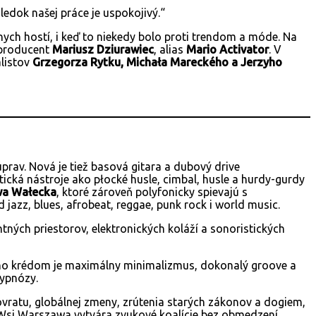
edok našej práce je uspokojivý.“
znych hostí, i keď to niekedy bolo proti trendom a móde. Na
 producent
Mariusz Dziurawiec
, alias
Mario Activator
. V
alistov
Grzegorza Rytku, Michała Mareckého a Jerzyho
rav. Nová je tiež basová gitara a dubový drive
tická nástroje ako płocké husle, cimbal, husle a hurdy-gurdy
wa Wałecka
, ktoré zároveň polyfonicky spievajú s
 jazz, blues, afrobeat, reggae, punk rock i world music.
tných priestorov, elektronických koláží a sonoristických
Jeho krédom je maximálny minimalizmus, dokonalý groove a
hypnózy.
ovratu, globálnej zmeny, zrútenia starých zákonov a dogiem,
ze Wsi Warszawa vytvára zvukové koalície bez obmedzení,