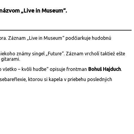
s názvom „Live in Museum“.
mbra. Záznam „Live in Museum“ podčiarkuje hudobnú
iekoho známy singel „Future“. Záznam vrcholí taktiež ešte
gitarami.
o všetko – kvôli hudbe“ opisuje frontman
Bohuš Hajduch
.
sebareflexie, ktorou si kapela v priebehu posledných