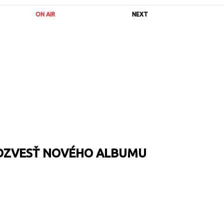
ON AIR
NEXT
EDZVESŤ NOVÉHO ALBUMU
URL