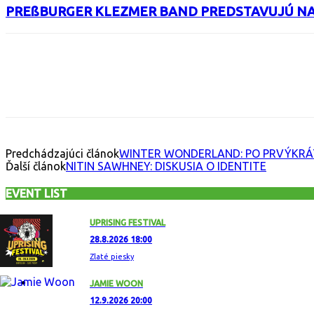
PREßBURGER KLEZMER BAND PREDSTAVUJÚ N
Facebook
X
Email
Print
Copy 
Predchádzajúci článok
WINTER WONDERLAND: PO PRVÝKRÁ
Ďalší článok
NITIN SAWHNEY: DISKUSIA O IDENTITE
EVENT LIST
UPRISING FESTIVAL
28.8.2026 18:00
Zlaté piesky
JAMIE WOON
12.9.2026 20:00