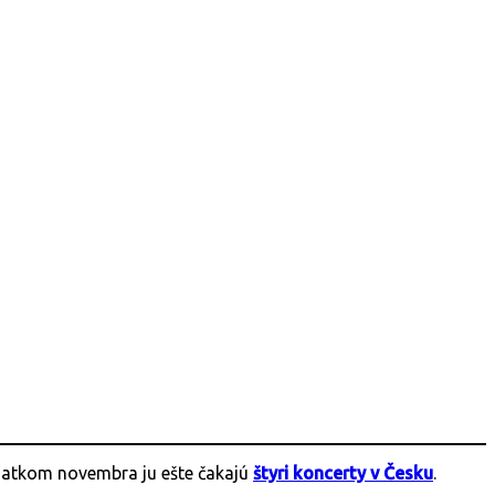
čiatkom novembra ju ešte čakajú
štyri koncerty v
Česku
.