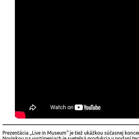
Prezentácia „Live in Museum“ je tiež ukážkou súčasnej konce
Novinkou na vystúpeniach je svetelná produkcia v podaní te