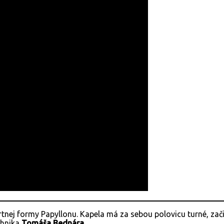
rtnej formy Papyllonu. Kapela má za sebou polovicu turné, za
chnika
Tomáša Bednára
.