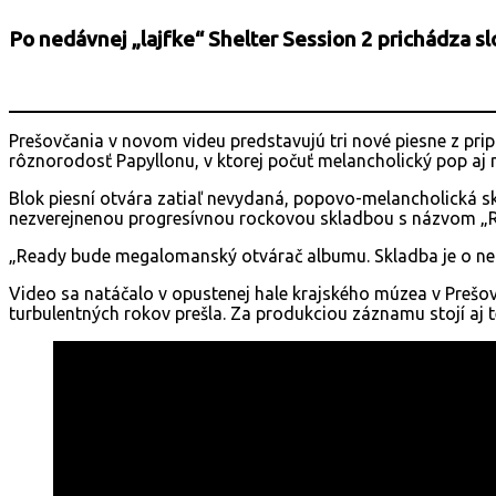
Po nedávnej „lajfke“ Shelter Session 2 prichádza 
Prešovčania v novom videu predstavujú tri nové piesne z p
rôznorodosť Papyllonu, v ktorej počuť melancholický pop aj n
Blok piesní otvára zatiaľ nevydaná, popovo-melancholická sk
nezverejnenou progresívnou rockovou skladbou s názvom „
„Ready bude megalomanský otvárač albumu. Skladba je o neist
Video sa natáčalo v opustenej hale krajského múzea v Prešove
turbulentných rokov prešla. Za produkciou záznamu stojí aj 