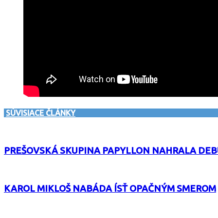
SÚVISIACE ČLÁNKY
PREŠOVSKÁ SKUPINA PAPYLLON NAHRALA DE
KAROL MIKLOŠ NABÁDA ÍSŤ OPAČNÝM SMEROM