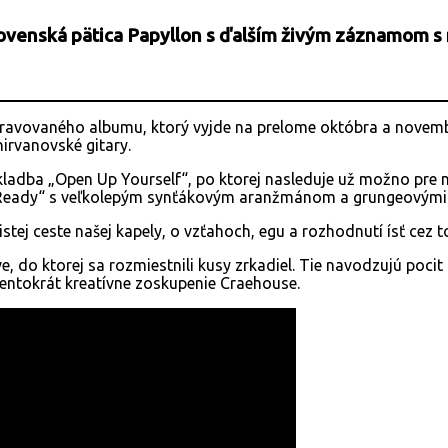
slovenská pätica Papyllon s ďalším živým záznamom 
ripravovaného albumu, ktorý vyjde na prelome októbra a nove
irvanovské gitary.
ladba „Open Up Yourself“, po ktorej nasleduje už možno pre n
Ready“ s veľkolepým synťákovým aranžmánom a grungeovými 
ej ceste našej kapely, o vzťahoch, egu a rozhodnutí ísť cez t
, do ktorej sa rozmiestnili kusy zrkadiel. Tie navodzujú pocit 
tentokrát kreatívne zoskupenie Craehouse.