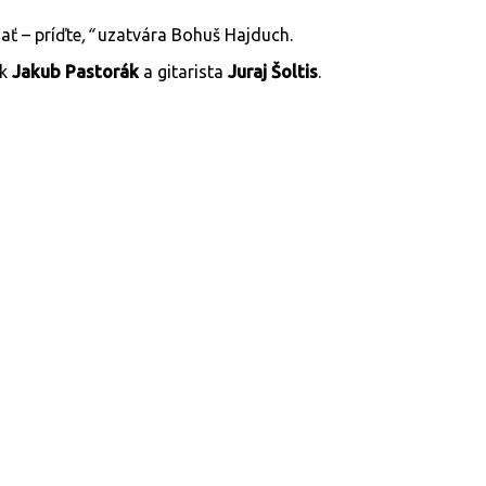
ať – príďte
,“
uzatvára Bohuš Hajduch.
ák
Jakub Pastorák
a gitarista
Juraj Šoltis
.