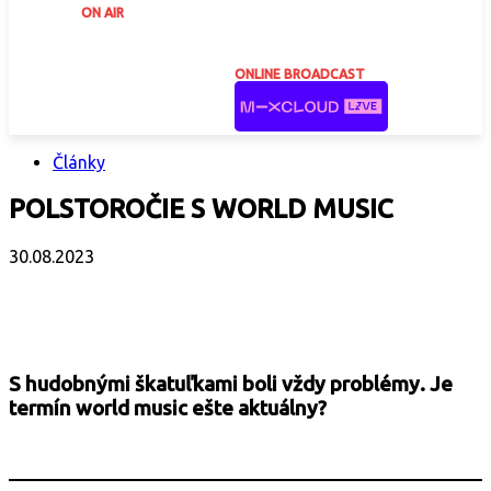
ON AIR
ONLINE BROADCAST
Články
POLSTOROČIE S WORLD MUSIC
30.08.2023
Facebook
X
Email
Print
Copy 
S hudobnými škatuľkami boli vždy problémy. Je
termín world music ešte aktuálny?