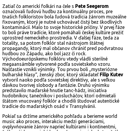
Zatiaľ čo americkí folkári na čele s
Pete Seegerom
označovali ľudovú hudbu za kontinuálny proces, pre
tnašich folkloristov bola ľudová tradícia žánrom muzeálne
fixovaným, ktorý je nutné uchovávať čistý bez škodlivých
kontaminácií. Malo to svoje historické príčiny. V prvej fáze
to boli práve tradície, ktoré pomáhali českej kultúre prežiť
uprostred nemeckého prostredia. V ďalšej fáze, teda za
totality, sa potom folklór stal nástrojom štátnej
propagandy, ktorý mal občanov chrániť pred podvratnou
hudbou zo Západu, ako bol jazz či rock.
Východoeurópskemu folklóru vtedy vládli sterilné
megaansámble vytvorené podľa sovietskeho vzoru.
Našťastie vznikli výnimky. Tou prvou boli „mysteriózne
bulharské hlasy“, ženský zbor, ktorý skladateľ
Filip Kutev
vytvoril naoko podľa sovietskej direktívy, ale s veľkou
dávkou tvorivej slobody a fantázie. Druhú výnimku
predstavilo maďarské hnutie tanc-hádz, iniciatíva
hudobníkov, tanečníkov i poslucháčov, ktorí odmietali
štátom vnucovaný folklór a chodili študovať autentické
tradície do maďarských osád v Transylvánii.
Pokiaľ sa držíme amerického pohľadu a berieme world
music ako proces, interakciu medzi generáciami,
ovplyvňovanie žánrov naprieč kultúrami i kontinentmi,