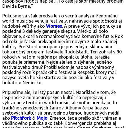
časopisov fRoots napísal: „To celé je skôr miestny problém
Davida Byrna.“
Pokúsme sa však predsa len o vecnú analyzu. Fenoménu
world music sa venujú festivaly, nahrávacie spoločnosti aj
hudobné veľtrhy ako
Womex
. A práve vývoj ich ponuky za
posledné 3 dekády generuje skepsu. Všetko už bolo
objavené, skoršia rozmanitosť vytláča komerčné fúzie. Rok
od roku je ťažšie prekvapiť niečím novým z málo známej
kultúry. Pre Stredoeurópana je posledným sklamaním
tohtoročný program festivalu Rudolstadt. Ten zohral v 90
rokoch v našom regióne priekopnícku úlohu, terajšia
ponuka je priemerná. Nejde ale len o zlyhanie jedného
festivalového tímu? Protikladom je naopak výnimočný
posledný ročník pražského festivalu Respekt, ktorý mal
navyše oveľa horšiu štartovaciu pozíciu ako festivaly v
bohatom Nemecku.
Pripusťme ale, že istý posun nastal. Napríklad v tom, že
inšpirácie z mimoeurópskych kultúr sa neprejavujú
výhradne v teritóriu world music, ale voľne prenikajú do
tradične vymedzených žánrov. Albumy čerpajúce zo
svetových kultúr sú pravidelnou témou hudobných médií
ako
Pitchfork
či
Mojo
. Zmenou teda prešlo skôr vnímanie
väčšinového publika ako také. Konvergencia prebieha aj