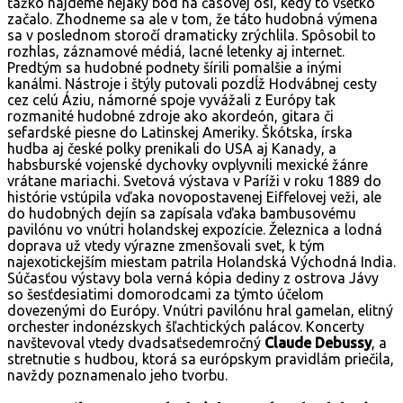
ťažko nájdeme nejaký bod na časovej osi, kedy to všetko
začalo. Zhodneme sa ale v tom, že táto hudobná výmena
sa v poslednom storočí dramaticky zrýchlila. Spôsobil to
rozhlas, záznamové médiá, lacné letenky aj internet.
Predtým sa hudobné podnety šírili pomalšie a inými
kanálmi. Nástroje i štýly putovali pozdĺž Hodvábnej cesty
cez celú Áziu, námorné spoje vyvážali z Európy tak
rozmanité hudobné zdroje ako akordeón, gitara či
sefardské piesne do Latinskej Ameriky. Škótska, írska
hudba aj české polky prenikali do USA aj Kanady, a
habsburské vojenské dychovky ovplyvnili mexické žánre
vrátane mariachi. Svetová výstava v Paríži v roku 1889 do
histórie vstúpila vďaka novopostavenej Eiffelovej veži, ale
do hudobných dejín sa zapísala vďaka bambusovému
pavilónu vo vnútri holandskej expozície. Železnica a lodná
doprava už vtedy výrazne zmenšovali svet, k tým
najexotickejším miestam patrila Holandská Východná India.
Súčasťou výstavy bola verná kópia dediny z ostrova Jávy
so šesťdesiatimi domorodcami za týmto účelom
dovezenými do Európy. Vnútri pavilónu hral gamelan, elitný
orchester indonézskych šľachtických palácov. Koncerty
navštevoval vtedy dvadsaťsedemročný
Claude Debussy
, a
stretnutie s hudbou, ktorá sa európskym pravidlám priečila,
navždy poznamenalo jeho tvorbu.