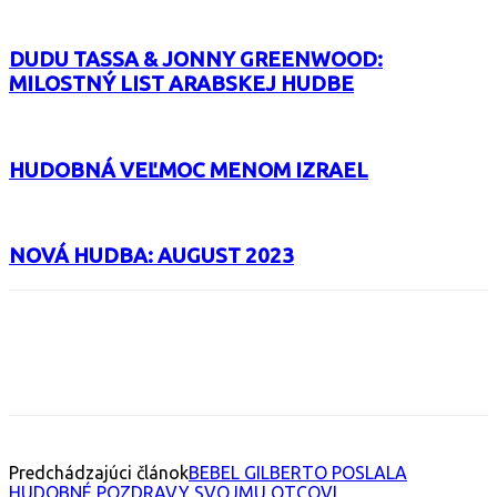
DUDU TASSA & JONNY GREENWOOD:
MILOSTNÝ LIST ARABSKEJ HUDBE
HUDOBNÁ VEĽMOC MENOM IZRAEL
NOVÁ HUDBA: AUGUST 2023
Facebook
X
Email
Print
Copy 
Predchádzajúci článok
BEBEL GILBERTO POSLALA
HUDOBNÉ POZDRAVY SVOJMU OTCOVI