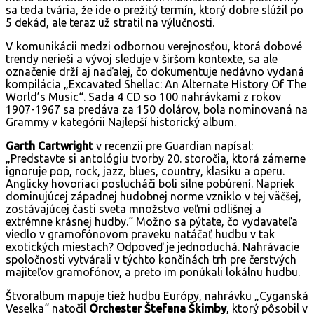
sa teda tvária, že ide o prežitý termín, ktorý dobre slúžil po
5 dekád, ale teraz už stratil na výlučnosti.
V komunikácii medzi odbornou verejnosťou, ktorá dobové
trendy nerieši a vývoj sleduje v širšom kontexte, sa ale
označenie drží aj naďalej, čo dokumentuje nedávno vydaná
kompilácia „Excavated Shellac: An Alternate History Of The
World’s Music“. Sada 4 CD so 100 nahrávkami z rokov
1907-1967 sa predáva za 150 dolárov, bola nominovaná na
Grammy v kategórii Najlepší historický album.
Garth Cartwright
v recenzii pre Guardian napísal:
„Predstavte si antológiu tvorby 20. storočia, ktorá zámerne
ignoruje pop, rock, jazz, blues, country, klasiku a operu.
Anglicky hovoriaci poslucháči boli silne pobúrení. Napriek
dominujúcej západnej hudobnej norme vzniklo v tej väčšej,
zostávajúcej časti sveta množstvo veľmi odlišnej a
extrémne krásnej hudby.“ Možno sa pýtate, čo vydavateľa
viedlo v gramofónovom praveku natáčať hudbu v tak
exotických miestach? Odpoveď je jednoduchá. Nahrávacie
spoločnosti vytvárali v týchto končinách trh pre čerstvých
majiteľov gramofónov, a preto im ponúkali lokálnu hudbu.
Štvoralbum mapuje tiež hudbu Európy, nahrávku „Cyganská
Veselka“ natočil
Orchester Štefana Škimby
, ktorý pôsobil v