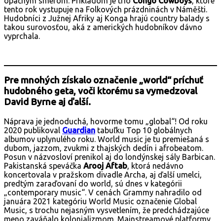
opačným smerom. Príkladom je trio
Congo Cowboys
, ktoré
tento rok vystupuje na Folkových prázdninách v Náměšti.
Hudobníci z Južnej Afriky aj Konga hrajú country balady s
takou surovosťou, aká z amerických hudobníkov dávno
vyprchala.
Pre mnohých získalo označenie „world“ príchuť
hudobného geta, voči ktorému sa vymedzoval
David Byrne aj ďalší.
Náprava je jednoduchá, hovorme tomu „global“! Od roku
2020 publikoval
Guardian
tabuľku Top 10 globálnych
albumov uplynulého roku. World music je tu premiešaná s
dubom, jazzom, zvukmi z thajských dedín i afrobeatom.
Posun v názvosloví prenikol aj do londýnskej sály Barbican.
Pakistanská speváčka
Arooj Aftab
, ktorá nedávno
koncertovala v pražskom divadle Archa, aj ďalší umelci,
predtým zaraďovaní do world, sú dnes v kategórii
„contemporary music“. V cenách Grammy nahradilo od
januára 2021 kategóriu World Music označenie Global
Music, s trochu nejasným vysvetlením, že predchádzajúce
meno zaváňalo kolonializmom. Mainstreamové platformy