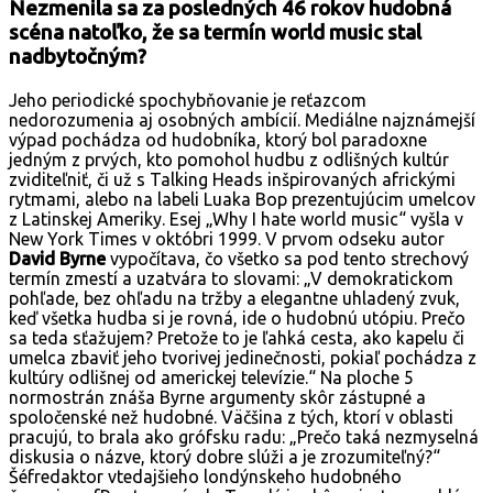
Nezmenila sa za posledných 46 rokov hudobná
scéna natoľko, že sa termín world music stal
nadbytočným?
Jeho periodické spochybňovanie je reťazcom
nedorozumenia aj osobných ambícií. Mediálne najznámejší
výpad pochádza od hudobníka, ktorý bol paradoxne
jedným z prvých, kto pomohol hudbu z odlišných kultúr
zviditeľniť, či už s Talking Heads inšpirovaných africkými
rytmami, alebo na labeli Luaka Bop prezentujúcim umelcov
z Latinskej Ameriky. Esej „Why I hate world music“ vyšla v
New York Times v októbri 1999. V prvom odseku autor
David Byrne
vypočítava, čo všetko sa pod tento strechový
termín zmestí a uzatvára to slovami: „V demokratickom
pohľade, bez ohľadu na tržby a elegantne uhladený zvuk,
keď všetka hudba si je rovná, ide o hudobnú utópiu. Prečo
sa teda sťažujem? Pretože to je ľahká cesta, ako kapelu či
umelca zbaviť jeho tvorivej jedinečnosti, pokiaľ pochádza z
kultúry odlišnej od americkej televízie.“ Na ploche 5
normostrán znáša Byrne argumenty skôr zástupné a
spoločenské než hudobné. Väčšina z tých, ktorí v oblasti
pracujú, to brala ako grófsku radu: „Prečo taká nezmyselná
diskusia o názve, ktorý dobre slúži a je zrozumiteľný?“
Šéfredaktor vtedajšieho londýnskeho hudobného