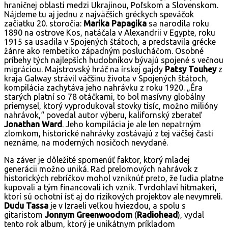
hraničnej oblasti medzi Ukrajinou, Poľskom a Slovenskom.
Nájdeme tu aj jednu z najväčších gréckych speváčok
začiatku 20. storočia:
Marika Papagika
sa narodila roku
1890 na ostrove Kos, natáčala v Alexandrii v Egypte, roku
1915 sa usadila v Spojených štátoch, a predstavila grécke
žánre ako rembetiko západným poslucháčom. Osobné
príbehy tých najlepších hudobníkov bývajú spojené s večnou
migráciou. Majstrovský hráč na írskej gajdy
Patsy Touhey
z
kraja Galway strávil väčšinu života v Spojených štátoch,
kompilácia zachytáva jeho nahrávku z roku 1920. „Éra
starých platní so 78 otáčkami, to bol masívny globálny
priemysel, ktorý vyprodukoval stovky tisíc, možno milióny
nahrávok,“ povedal autor výberu, kalifornský zberateľ
Jonathan Ward
. Jeho kompilácia je ale len nepatrným
zlomkom, historické nahrávky zostávajú z tej väčšej časti
neznáme, na moderných nosičoch nevydané.
Na záver je dôležité spomenúť faktor, ktorý mladej
generácii možno uniká. Rad prelomových nahrávok z
historických rebríčkov mohol vzniknúť preto, že ľudia platne
kupovali a tým financovali ich vznik. Tvrdohlaví hitmakeri,
ktorí sú ochotní ísť aj do rizikových projektov ale nevymreli.
Dudu Tassa
je v Izraeli veľkou hviezdou, a spolu s
gitaristom
Jonnym Greenwoodom
(
Radiohead
), vydal
tento rok album, ktorý je unikátnym príkladom