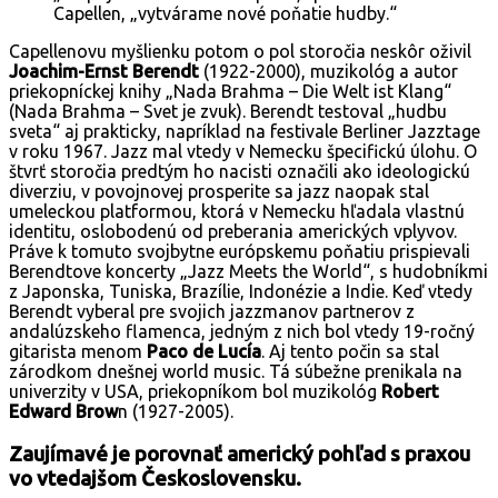
Capellen, „vytvárame nové poňatie hudby.“
Capellenovu myšlienku potom o pol storočia neskôr oživil
Joachim-Ernst Berendt
(1922-2000), muzikológ a autor
priekopníckej knihy „Nada Brahma – Die Welt ist Klang“
(Nada Brahma – Svet je zvuk). Berendt testoval „hudbu
sveta“ aj prakticky, napríklad na festivale Berliner Jazztage
v roku 1967. Jazz mal vtedy v Nemecku špecifickú úlohu. O
štvrť storočia predtým ho nacisti označili ako ideologickú
diverziu, v povojnovej prosperite sa jazz naopak stal
umeleckou platformou, ktorá v Nemecku hľadala vlastnú
identitu, oslobodenú od preberania amerických vplyvov.
Práve k tomuto svojbytne európskemu poňatiu prispievali
Berendtove koncerty „Jazz Meets the World“, s hudobníkmi
z Japonska, Tuniska, Brazílie, Indonézie a Indie. Keď vtedy
Berendt vyberal pre svojich jazzmanov partnerov z
andalúzskeho flamenca, jedným z nich bol vtedy 19-ročný
gitarista menom
Paco de Lucía
. Aj tento počin sa stal
zárodkom dnešnej world music. Tá súbežne prenikala na
univerzity v USA, priekopníkom bol muzikológ
Robert
Edward Brow
n (1927-2005).
Zaujímavé je porovnať americký pohľad s praxou
vo vtedajšom Československu.