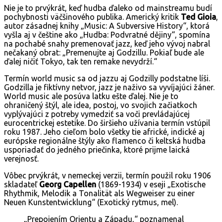
Nie je to prvýkrát, keď hudba ďaleko od mainstreamu budí
pochybnosti väčšinového publika. Americký kritik
Ted Gioia
,
autor zásadnej knihy „Music: A Subversive History“, ktorá
vyšla aj v češtine ako „Hudba: Podvratné dějiny“, spomína
na pochabé snahy premenovať jazz, keď jeho vývoj nabral
nečakaný obrat: „Premenujte aj Godzillu. Pokiaľ bude ale
ďalej ničiť Tokyo, tak ten remake nevydrží.“
Termín world music sa od jazzu aj Godzilly podstatne líši.
Godzilla je fiktívny netvor, jazz je naživo sa vyvíjajúci žáner.
World music ale posúva latku ešte ďalej. Nie je to
ohraničený štýl, ale idea, postoj, vo svojich začiatkoch
vyplývajúci z potreby vymedziť sa voči prevládajúcej
eurocentrickej estetike. Do širšieho užívania termín vstúpil
roku 1987. Jeho cieľom bolo všetky tie africké, indické aj
európske regionálne štýly ako flamenco či keltská hudba
usporiadať do jedného priečinka, ktoré prijme laická
verejnosť.
Vôbec prvýkrát, v nemeckej verzii, termín použil roku 1906
skladateľ
Georg Capellen
(1869-1934) v eseji „Exotische
Rhythmik, Melodik a Tonalität als Wegweiser zu einer
Neuen Kunstentwicklung“ (Exotický rytmus, mel).
„Prepojením Orientu a Západu,“ poznamenal