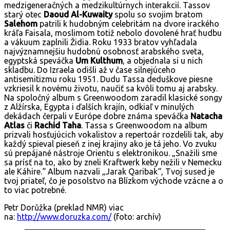
medzigeneračných a medzikultúrnych interakcií. Tassov
starý otec
Daoud Al-Kuwaity
spolu so svojim bratom
Salehom
patrili k hudobným celebritám na dvore irackého
kráľa Faisala, moslimom totiž nebolo dovolené hrať hudbu
a vákuum zaplnili Židia. Roku 1933 bratov vyhľadala
najvýznamnejšiu hudobnú osobnosť arabského sveta,
egyptská speváčka
Um Kulthum
, a objednala si u nich
skladbu. Do Izraela odišli až v čase silnejúceho
antisemitizmu roku 1951. Dudu Tassa deduškove piesne
vzkriesil k novému životu, naučiť sa kvôli tomu aj arabsky.
Na spoločný album s Greenwoodom zaradil klasické songy
z Alžírska, Egypta i ďalších krajín, odkiaľ v minulých
dekádach čerpali v Európe dobre známa speváčka
Natacha
Atlas
či
Rachid Taha
. Tassa s Greenwoodom na album
prizvali hosťujúcich vokalistov a repertoár rozdelili tak, aby
každý spieval pieseň z inej krajiny ako je tá jeho. Vo zvuku
sú prepájané nástroje Orientu s elektronikou. „Snažili sme
sa prísť na to, ako by zneli Kraftwerk keby nežili v Nemecku
ale Káhire.“ Album nazvali „Jarak Qaribak“, Tvoj sused je
tvoj priateľ, čo je posolstvo na Blízkom východe vzácne a o
to viac potrebné.
Petr Dorůžka (preklad NMR) viac
na:
http://www.doruzka.com/
(foto: archív)