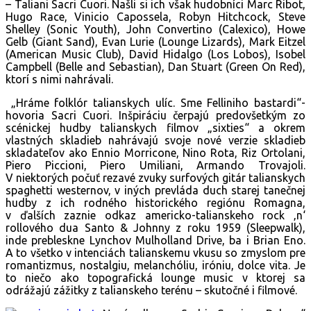
– Taliani Sacri Cuori. Našli si ich však hudobníci Marc Ribot,
Hugo Race, Vinicio Capossela, Robyn Hitchcock, Steve
Shelley (Sonic Youth), John Convertino (Calexico), Howe
Gelb (Giant Sand), Evan Lurie (Lounge Lizards), Mark Eitzel
(American Music Club), David Hidalgo (Los Lobos), Isobel
Campbell (Belle and Sebastian), Dan Stuart (Green On Red),
ktorí s nimi nahrávali.
„Hráme folklór talianskych ulíc. Sme Felliniho bastardi“-
hovoria Sacri Cuori. Inšpiráciu čerpajú predovšetkým zo
scénickej hudby talianskych filmov „sixties“ a okrem
vlastných skladieb nahrávajú svoje nové verzie skladieb
skladateľov ako Ennio Morricone, Nino Rota, Riz Ortolani,
Piero Piccioni, Piero Umiliani, Armando Trovajoli.
V niektorých počuť rezavé zvuky surfových gitár talianskych
spaghetti westernov, v iných prevláda duch starej tanečnej
hudby z ich rodného historického regiónu Romagna,
v ďalších zaznie odkaz americko-talianskeho rock ‚n‘
rollového dua Santo & Johnny z roku 1959 (Sleepwalk),
inde prebleskne Lynchov Mulholland Drive, ba i Brian Eno.
A to všetko v intenciách talianskemu vkusu so zmyslom pre
romantizmus, nostalgiu, melanchóliu, iróniu, dolce vita. Je
to niečo ako topografická lounge music v ktorej sa
odrážajú zážitky z talianskeho terénu – skutočné i filmové.