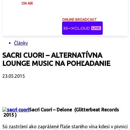
ON AIR
ONLINE BROADCAST
Články
SACRI CUORI – ALTERNATÍVNA
LOUNGE MUSIC NA POHĽADANIE
23.05.2015
Facebook
X
Email
Print
Copy 
Sacri Cuori – Delone (Glitterbeat Records
2015 )
Sú zastrčení ako zaprášené fľaše starého vína kdesi v pivnici