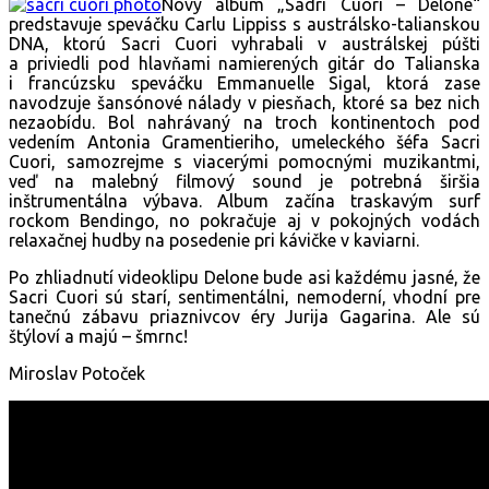
Nový album „Sadri Cuori – Delone“
predstavuje speváčku Carlu Lippiss s austrálsko-talianskou
DNA, ktorú Sacri Cuori vyhrabali v austrálskej púšti
a priviedli pod hlavňami namierených gitár do Talianska
i francúzsku speváčku Emmanuelle Sigal, ktorá zase
navodzuje šansónové nálady v piesňach, ktoré sa bez nich
nezaobídu. Bol nahrávaný na troch kontinentoch pod
vedením Antonia Gramentieriho, umeleckého šéfa Sacri
Cuori, samozrejme s viacerými pomocnými muzikantmi,
veď na malebný filmový sound je potrebná širšia
inštrumentálna výbava. Album začína traskavým surf
rockom Bendingo, no pokračuje aj v pokojných vodách
relaxačnej hudby na posedenie pri kávičke v kaviarni.
Po zhliadnutí videoklipu Delone bude asi každému jasné, že
Sacri Cuori sú starí, sentimentálni, nemoderní, vhodní pre
tanečnú zábavu priaznivcov éry Jurija Gagarina. Ale sú
štýloví a majú – šmrnc!
Miroslav Potoček