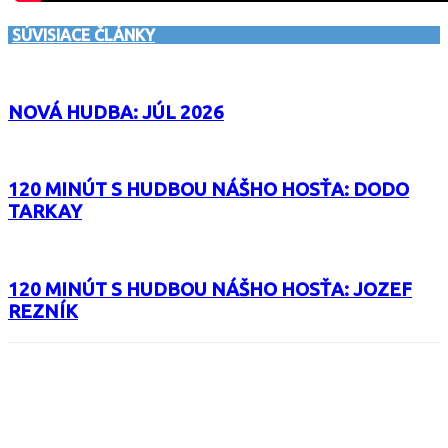
SÚVISIACE ČLÁNKY
NOVÁ HUDBA: JÚL 2026
120 MINÚT S HUDBOU NÁŠHO HOSŤA: DODO
TARKAY
120 MINÚT S HUDBOU NÁŠHO HOSŤA: JOZEF
REZNÍK
Facebook
X
Email
Print
Copy 