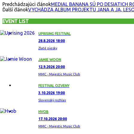
Predchádzajúci článok
MEDIAL BANANA SÚ PO DESIATICH RO
Ďalší článok
VYCHÁDZA ALBUM PROJEKTU JANA A JA, LES
EVENT LIST
UPRISING FESTIVAL
28.8.2026 18:00
Zlaté piesky
JAMIE WOON
12.9.2026 20:00
MMC - Majestic Music Club
FESTIVAL OZVENY
3.10.2026 19:00
Slovenský rozhlas
HVOB
17.10.2026 20:00
MMC - Majestic Music Club