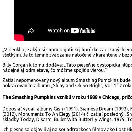
„Videoklip je akýmsi snom o gotickej horúčke zadržaných em
všetkými. Je to temné zvádzanie natočené v karanténe v bezp
Billy Corgan k tomu dodáva: „Táto pieseň je dystopicka hlúpo
nádejné aj odmietavé, čo môžme spojiť s vierou.“
Zatiaľ nepomenovaný nový album Smashing Pumpkins bude p
pokračovaním albumu „Shiny and Oh So Bright, Vol. 1“ z rok
The Smashing Pumpkins vznikli v roku 1988 v Chicagu, prič
Doposiaľ vydali albumy Gish (1991), Siamese Dream (1993), M
(2012), Monuments To An Elegy (2014) či zatiaľ posledný „Shi
skladby Today, Disarm, Bullet With Butterfly Wings, 1979, To
Ich piesne sa objavili aj na soundtrackoch filmov ako Lost