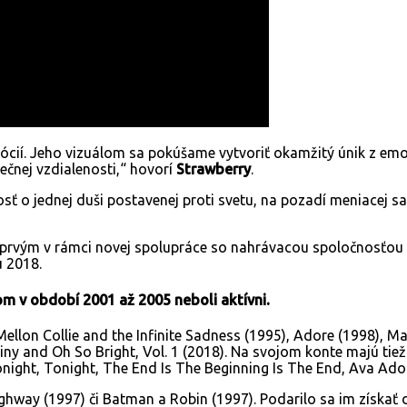
ócií. Jeho vizuálom sa pokúšame vytvoriť okamžitý únik z emo
ečnej vzdialenosti,“ hovorí
Strawberry
.
sť o jednej duši postavenej proti svetu, na pozadí meniacej sa
rvým v rámci novej spolupráce so nahrávacou spoločnosťou
u 2018.
om v období 2001 až 2005 neboli aktívni.
ellon Collie and the Infinite Sadness (1995), Adore (1998), M
ny and Oh So Bright, Vol. 1 (2018). Na svojom konte majú tiež 
night, Tonight, The End Is The Beginning Is The End, Ava Ador
 Highway (1997) či Batman a Robin (1997). Podarilo sa im zís