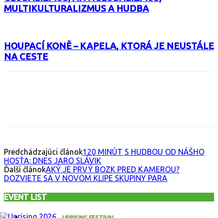
MULTIKULTURALIZMUS A HUDBA
HOUPACÍ KONĚ – KAPELA, KTORÁ JE NEUSTÁLE
NA CESTE
Facebook
X
Email
Print
Copy 
Predchádzajúci článok
120 MINÚT S HUDBOU OD NÁŠHO
HOSŤA: DNES JARO SLÁVIK
Ďalší článok
AKÝ JE PRVÝ BOZK PRED KAMEROU?
DOZVIETE SA V NOVOM KLIPE SKUPINY PARA
EVENT LIST
UPRISING FESTIVAL