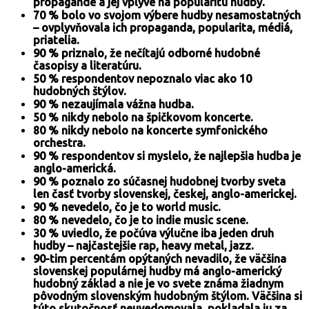
propagande a jej vplyve na popularitu hudby.
70 % bolo vo svojom výbere hudby nesamostatných
– ovplyvňovala ich propaganda, popularita, médiá,
priatelia.
90 % priznalo, že nečítajú odborné hudobné
časopisy a literatúru.
50 % respondentov nepoznalo viac ako 10
hudobných štýlov.
90 % nezaujímala vážna hudba.
50 % nikdy nebolo na špičkovom koncerte.
80 % nikdy nebolo na koncerte symfonického
orchestra.
90 % respondentov si myslelo, že najlepšia hudba je
anglo-americká.
90 % poznalo zo súčasnej hudobnej tvorby sveta
len časť tvorby slovenskej, českej, anglo-americkej.
90 % nevedelo, čo je to world music.
80 % nevedelo, čo je to indie music scene.
30 % uviedlo, že počúva výlučne iba jeden druh
hudby – najčastejšie rap, heavy metal, jazz.
90-tim percentám opýtaných nevadilo, že väčšina
slovenskej populárnej hudby má anglo-americký
hudobný základ a nie je vo svete známa žiadnym
pôvodným slovenským hudobným štýlom. Väčšina si
túto skutočnosť neuvedomovala, pokladala ju za