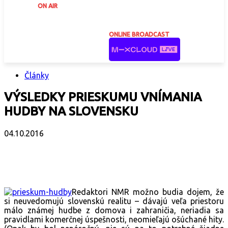
ON AIR
ONLINE BROADCAST
Články
VÝSLEDKY PRIESKUMU VNÍMANIA
HUDBY NA SLOVENSKU
04.10.2016
Facebook
X
Email
Print
Copy 
Redaktori NMR možno budia dojem, že
si neuvedomujú slovenskú realitu – dávajú veľa priestoru
málo známej hudbe z domova i zahraničia, neriadia sa
pravidlami komerčnej úspešnosti, neomieľajú ošúchané hity.