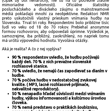
(Opak by bol nenáročný, nie sú na to potrebné žiadne
mimoriadne vedomosti). Oficiálne štatistiky
poslucháčskeho a diváckeho záujmu o mainstreamové
médiá pokladajú mnohí za neobjektívne. Redaktori NMR
preto uskutočnili vlastný prieskum vnímania hudby na
Slovensku. Trval tri roky. Respondentmi bolo približne tisíc
ľudí vo veku od 18 do 70 rokov. Prebiehal anonymne
formou rozhovorov, aby odpovedali úprimne. Výsledok je,
samozrejme, iba približný, zaokrúhlený, no napriek tomu
má určitú výpovednú hodnotu. Vyvoláva otázky.
Aká je realita? A čo z nej vyplýva?
90 % respondentov uviedlo, že hudbu počúvajú
každý deň. 70 % z nich prevažne slovenské
rozhlasové stanice.
70 % uviedlo, že nemajú čas zapodievať sa dianím v
hudbe.
70 % počúva hudbu v nedostatočnej zvukovej
kvalite. ( MP3, lacné rozhlasové prijímače,
nekvalitné reproduktory).
50 % nenapadlo hľadať súvislosti medzi vnímaním
hudby, výškou informovanosti a kultúrnou úrovňou
človeka.
70 % nemá predstavu o praktikách šoubiznisu,