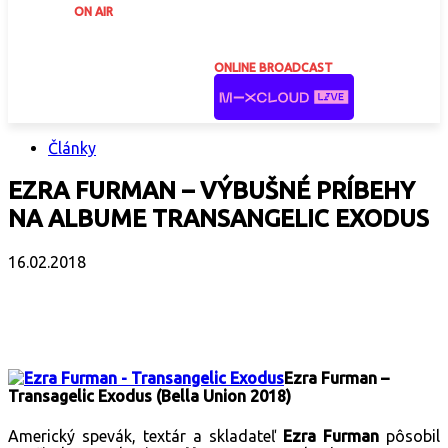
ON AIR
ONLINE BROADCAST
Články
EZRA FURMAN – VÝBUŠNÉ PRÍBEHY
NA ALBUME TRANSANGELIC EXODUS
16.02.2018
Facebook
X
Email
Print
Copy 
Ezra Furman –
Transagelic Exodus (Bella Union 2018)
Americký spevák, textár a skladateľ
Ezra Furman
pôsobil