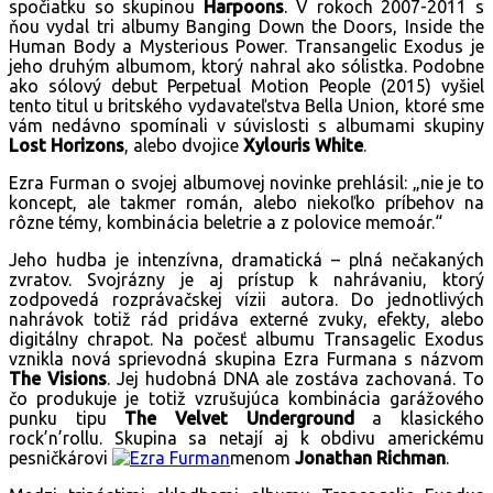
spočiatku so skupinou
Harpoons
. V rokoch 2007-2011 s
ňou vydal tri albumy Banging Down the Doors, Inside the
Human Body a Mysterious Power. Transangelic Exodus je
jeho druhým albumom, ktorý nahral ako sólistka. Podobne
ako sólový debut Perpetual Motion People (2015) vyšiel
tento titul u britského vydavateľstva Bella Union, ktoré sme
vám nedávno spomínali v súvislosti s albumami skupiny
Lost Horizons
, alebo dvojice
Xylouris White
.
Ezra Furman o svojej albumovej novinke prehlásil: „nie je to
koncept, ale takmer román, alebo niekoľko príbehov na
rôzne témy, kombinácia beletrie a z polovice memoár.“
Jeho hudba je intenzívna, dramatická – plná nečakaných
zvratov. Svojrázny je aj prístup k nahrávaniu, ktorý
zodpovedá rozprávačskej vízii autora. Do jednotlivých
nahrávok totiž rád pridáva externé zvuky, efekty, alebo
digitálny chrapot. Na počesť albumu Transagelic Exodus
vznikla nová sprievodná skupina Ezra Furmana s názvom
The Visions
. Jej hudobná DNA ale zostáva zachovaná. To
čo produkuje je totiž vzrušujúca kombinácia garážového
punku tipu
The Velvet Underground
a klasického
rock’n’rollu. Skupina sa netají aj k obdivu americkému
pesničkárovi
menom
Jonathan Richman
.