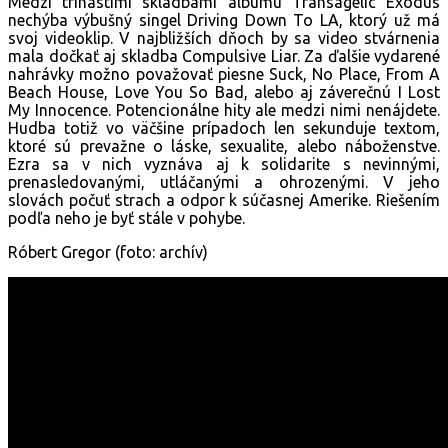
Medzi trinástimi skladbami albumu Transagelic Exodus
nechýba výbušný singel Driving Down To LA, ktorý už má
svoj videoklip. V najbližších dňoch by sa video stvárnenia
mala dočkať aj skladba Compulsive Liar. Za ďalšie vydarené
nahrávky možno považovať piesne Suck, No Place, From A
Beach House, Love You So Bad, alebo aj záverečnú I Lost
My Innocence. Potencionálne hity ale medzi nimi nenájdete.
Hudba totiž vo väčšine prípadoch len sekunduje textom,
ktoré sú prevažne o láske, sexualite, alebo náboženstve.
Ezra sa v nich vyznáva aj k solidarite s nevinnými,
prenasledovanými, utláčanými a ohrozenými. V jeho
slovách počuť strach a odpor k súčasnej Amerike. Riešením
podľa neho je byť stále v pohybe.
Róbert Gregor (foto: archív)