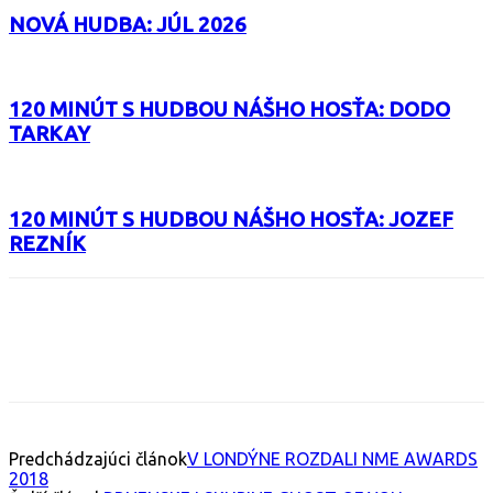
NOVÁ HUDBA: JÚL 2026
120 MINÚT S HUDBOU NÁŠHO HOSŤA: DODO
TARKAY
120 MINÚT S HUDBOU NÁŠHO HOSŤA: JOZEF
REZNÍK
Facebook
X
Email
Print
Copy 
Predchádzajúci článok
V LONDÝNE ROZDALI NME AWARDS
2018