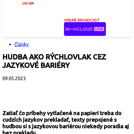
ON AIR
ONLINE BROADCAST
Články
HUDBA AKO RÝCHLOVLAK CEZ
JAZYKOVÉ BARIÉRY
09.05.2023
Facebook
X
Email
Print
Copy 
Zatiaľ čo príbehy vytlačené na papieri treba do
cudzích jazykov prekladať, texty prepojené s
hudbou si s jazykovou bariérou niekedy poradia aj
bez prekladu.