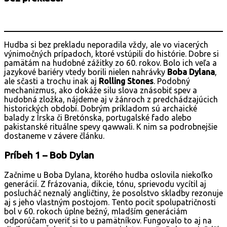
Hudba si bez prekladu neporadila vždy, ale vo viacerých
výnimočných prípadoch, ktoré vstúpili do histórie. Dobre si
pamätám na hudobné zážitky zo 60. rokov. Bolo ich veľa a
jazykové bariéry vtedy borili nielen nahrávky
Boba Dylana
,
ale sčasti a trochu inak aj
Rolling Stones
. Podobný
mechanizmus, ako dokáže silu slova znásobiť spev a
hudobná zložka, nájdeme aj v žánroch z predchádzajúcich
historických období. Dobrým príkladom sú archaické
balady z Írska či Bretónska, portugalské fado alebo
pakistanské rituálne spevy qawwali. K nim sa podrobnejšie
dostaneme v závere článku.
Príbeh 1 – Bob Dylan
Začnime u Boba Dylana, ktorého hudba oslovila niekoľko
generácií. Z frázovania, dikcie, tónu, sprievodu vycítil aj
poslucháč neznalý angličtiny, že posolstvo skladby rezonuje
aj s jeho vlastným postojom. Tento pocit spolupatričnosti
bol v 60. rokoch úplne bežný, mladším generáciám
odporúčam overiť si to u pamätníkov. Fungovalo to aj na