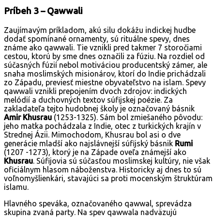
Príbeh 3 – Qawwali
Zaujímavým príkladom, akú silu dokážu indickej hudbe
dodať spomínané ornamenty, sú rituálne spevy, dnes
známe ako qawwali. Tie vznikli pred takmer 7 storočiami
cestou, ktorú by sme dnes označili za fúziu. Na rozdiel od
súčasných fúzií nebol motiváciou producentský zámer, ale
snaha moslimských misionárov, ktorí do Indie prichádzali
zo Západu, previesť miestne obyvateľstvo na islam. Spevy
qawwali vznikli prepojením dvoch zdrojov: indických
melódií a duchovných textov súfijskej poézie. Za
zakladateľa tejto hudobnej školy je označovaný básnik
Amir Khusrau
(1253-1325). Sám bol zmiešaného pôvodu:
jeho matka pochádzala z Indie, otec z turkických krajín v
Strednej Ázii. Mimochodom, Khusrau bol asi o dve
generácie mladší ako najslávnejší súfijský básnik
Rumi
(1207 -1273), ktorý je na Západe oveľa známejší ako
Khusrau
. Súfijovia sú súčasťou moslimskej kultúry, nie však
oficiálnym hlasom náboženstva. Historicky aj dnes to sú
voľnomyšlienkári, stavajúci sa proti mocenským štruktúram
islamu.
Hlavného speváka, označovaného qawwal, sprevádza
skupina zvaná party. Na spev qawwala nadväzujú