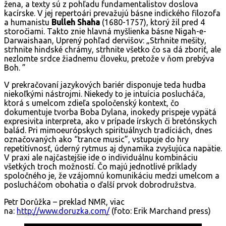
žena, a texty sú z pohľadu fundamentalistov doslova
kacírske. V jej repertoári prevažujú básne indického filozofa
a humanistu
Bulleh Shaha
(1680-1757), ktorý žil pred 4
storočiami. Takto znie hlavná myšlienka básne Nigah-e-
Darwaishaan, Uprený pohľad dervišov: „Strhnite mešity,
strhnite hindské chrámy, strhnite všetko čo sa dá zboriť, ale
nezlomte srdce žiadnemu človeku, pretože v ňom prebýva
Boh. ”
V prekračovaní jazykových bariér disponuje teda hudba
niekoľkými nástrojmi. Niekedy to je intuícia poslucháča,
ktorá s umelcom zdieľa spoločenský kontext, čo
dokumentuje tvorba Boba Dylana, inokedy prispeje vypätá
expresivita interpreta, ako v prípade írskych či bretónskych
balád. Pri mimoeurópskych spirituálnych tradíciách, dnes
označovaných ako “trance music”, vstupuje do hry
repetitívnosť, úderný rytmus aj dynamika zvyšujúca napätie.
V praxi ale najčastejšie ide o individuálnu kombináciu
všetkých troch možností. Čo majú jednotlivé príklady
spoločného je, že vzájomnú komunikáciu medzi umelcom a
poslucháčom obohatia o ďalší prvok dobrodružstva.
Petr Dorůžka – preklad NMR, viac
na:
http://www.doruzka.com/
(foto: Erik Marchand press)