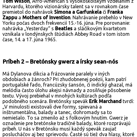
Tom Wilson
, Afro-Američan s vysokoškolským vzdelaním z
Harvardu, ktorého vizionársky talent sa v rovnakom čase
premietol do nahrávok
Simona a Garfunkela
či
Franka
Zappu
a
Mothers of Invention
. Nahrávanie prebehlo v New
Yorku počas dvoch frekvencií 15.-16. júna. Pre porovnanie:
nahrávka „Yesterday“ s
Beatles
a sláčikovým kvartetom
vznikala v londýnskych štúdiách Abbey Road v tom istom
čase, 14. a 17. júna 1965.
Príbeh 2 – Bretónsky gwerz a írsky sean-nós
Má Dylanova dikcia a frázovanie paralely v iných
obdobiach a žánroch? Pri zhudobnenej poézii, kam patrí
portugalské fado, francúzsky šansón, či indický ghazal, má
melódia často úlohu akejsi návnady a zosilňuje pôsobenie
textu. Vývoj prebiehal v mnohých kultúrach podľa
podobného scenára. Bretónsky spevák
Erik Marchand
tvrdí:
„V minulosti existovali dve formy, spievaná a
inštrumentálna, balady a tanec, dohromady sa to
nemiešalo. To sa zmenilo až s folkovým hnutím. Gwerz je
označenie pre bretónske tradičné balady, ktoré rozprávajú
príbeh. U nás v Bretónsku musí každý spevák zaujať
poslucháčov aj bez sprievodu. Časté sú tiež dva hlasy, ktoré