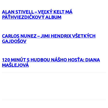
ALAN STIVELL – VEĽKÝ KELT MÁ
PÄŤHVIEZDIČKOVÝ ALBUM
CARLOS NUNEZ – JIMI HENDRIX VŠETKÝCH
GAJDOŠOV
120 MINÚT S HUDBOU NÁŠHO HOSŤA: DIANA
MAŠLEJOVÁ
Facebook
X
Email
Print
Copy 