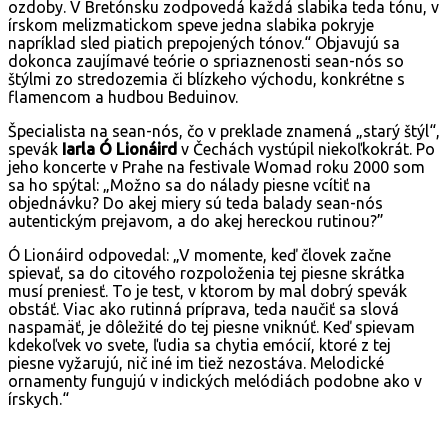
ozdoby. V Bretónsku zodpovedá každá slabika teda tónu, v
írskom melizmatickom speve jedna slabika pokryje
napríklad sled piatich prepojených tónov.“ Objavujú sa
dokonca zaujímavé teórie o spriaznenosti sean-nós so
štýlmi zo stredozemia či blízkeho východu, konkrétne s
flamencom a hudbou Beduinov.
Špecialista na sean-nós, čo v preklade znamená „starý štýl“,
spevák
Iarla Ó Lionáird
v Čechách vystúpil niekoľkokrát. Po
jeho koncerte v Prahe na festivale Womad roku 2000 som
sa ho spýtal: „Možno sa do nálady piesne vcítiť na
objednávku? Do akej miery sú teda balady sean-nós
autentickým prejavom, a do akej hereckou rutinou?”
Ó Lionáird odpovedal: „V momente, keď človek začne
spievať, sa do citového rozpoloženia tej piesne skrátka
musí preniesť. To je test, v ktorom by mal dobrý spevák
obstáť. Viac ako rutinná príprava, teda naučiť sa slová
naspamäť, je dôležité do tej piesne vniknúť. Keď spievam
kdekoľvek vo svete, ľudia sa chytia emócií, ktoré z tej
piesne vyžarujú, nič iné im tiež nezostáva. Melodické
ornamenty fungujú v indických melódiách podobne ako v
írskych.“