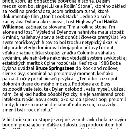
príde, ktorú až dodatočne potvrdila história. Ďalším
medzníkom bol singel „Like a Rollin‘ Stone“, ktorého základ
sa rodil na predchádzajúcom britskom turné, ktoré
dokumentuje film „Don’t Look Back“. Jedna zo scén
zachytáva Dylana ako spieva „Lost Highway“ od
Hanka
Williamsa
, začínajúca slovami: “I’m a rolling stone, I’m
alone and lost.” Výsledná Dylanova nahrávka mala stopáž
6 minút, naliehavý spev a text donútil človeka premýšľať. Vo
svete rebríčkových hitov to bol trochu netypický úkaz. V
hitparáde vtedy dominoval dvojapolminútový formát,
vďaka značne dlhšej stopáži značka Columbia váhala s
vydaním, ale nahrávka nakoniec vtedajší systém zvyklostí aj
estetických merítok úplne rozbúrala. Keď roku 1988 Boba
Dylana uvádzal
Bruce Springsteen
do Rock and rollovej
siene slávy, spomínal na prelomový moment, keď ako
pätnásťročný počul pieseň prvýkrát: „Ten úder rozkopol
dokorán dvere do môjho mozgu. Podobne ako Elvis
oslobodil vaše telo, tak Dylan oslobodil vašu myseľ, ukázal
nám, že aj keď hudba pôsobí fyzicky, nie je namierená proti
intelektu. Našiel novú cestu, ako sa dá spievať pop, prelomil
limity, ktoré sú možné dosiahnuť nahrávkou, a navždy
zmenil tvár rock’n’rollu.”
V historickom odstupe je zrejmé, že nahrávka bola uzlovým
bodom prepájajúcim ďalšie udalosti. Jej producentom bol