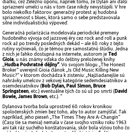
diaľku, cez Železnú oponu, napriek tomu, že Dylan ani ďalší
spriaznení umelci u nás v tom čase nikdy nevystúpili. V hre
bolo niekoľko faktorov: generačný protest aj hudobná
spriaznenosť s blues, ktorá samo o sebe predstavovala
silne individualistickú výpoveď.
Generačná polarizácia modelovala periodické premeny
hudobného vývoja od jazzovej éry cez rock and roll a punk
rock až po trendy posledných dekád – ale 60. roky z tejto
rutiny vyčnievali, čo je témou pre samostatnú štúdiu. Jedna
z nich je ľahko dostupná na internete, autorom je
Ted
Gioia
, u nás známy vďaka do češtiny preloženej knihy
„
Hudba Podvratné dějiny“
. Vo svojom blogu „The Honest
Broker“ uverejnil Gioia článok „Is Old Music Killing New
Music?“ v ktorom dochádza k zisteniu: „Najžiadanejšie sú
nahrávky umelcov z vekovej kategórie sedemdesiatnikov a
osemdesiatnikov (
Bob Dylan, Paul Simon, Bruce
Springsteen
, etc.) eventuálne tých čo sú už po smrti (
David
Bowie, James Brown
, etc.). ”
Dylanova tvorba bola uprostred 60. rokov kronikou
spoločenských zmien bez toho, aby to autor zamýšľal. Tak
napríklad, jeho pieseň „The Times They Are A-Changin“
(Časy tie sa menia) nemala v čase svojho vzniku roku 1963
ani tak ráz suchého konštatovania, skôr bola víziou toho čo