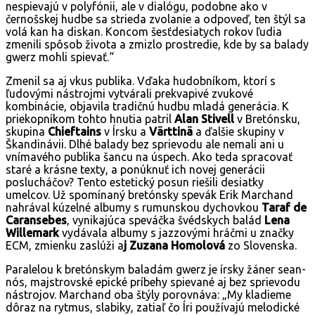
nespievajú v polyfónii, ale v dialógu, podobne ako v
černošskej hudbe sa strieda zvolanie a odpoveď, ten štýl sa
volá kan ha diskan. Koncom šesťdesiatych rokov ľudia
zmenili spôsob života a zmizlo prostredie, kde by sa balady
gwerz mohli spievať.“
Zmenil sa aj vkus publika. Vďaka hudobníkom, ktorí s
ľudovými nástrojmi vytvárali prekvapivé zvukové
kombinácie, objavila tradičnú hudbu mladá generácia. K
priekopníkom tohto hnutia patril
Alan Stivell
v Bretónsku,
skupina
Chieftains
v Írsku a
Värttinä
a ďalšie skupiny v
Škandinávii. Dlhé balady bez sprievodu ale nemali ani u
vnímavého publika šancu na úspech. Ako teda spracovať
staré a krásne texty, a ponúknuť ich novej generácii
poslucháčov? Tento estetický posun riešili desiatky
umelcov. Už spomínaný bretónsky spevák Erik Marchand
nahrával kúzelné albumy s rumunskou dychovkou
Taraf de
Caransebes
, vynikajúca speváčka švédskych balád
Lena
Willemark
vydávala albumy s jazzovými hráčmi u značky
ECM, zmienku zaslúži a
j Zuzana Homolová
zo Slovenska.
Paralelou k bretónskym baladám gwerz je írsky žáner sean-
nós, majstrovské epické príbehy spievané aj bez sprievodu
nástrojov. Marchand oba štýly porovnáva: „My kladieme
dôraz na rytmus, slabiky, zatiaľ čo Íri používajú melodické