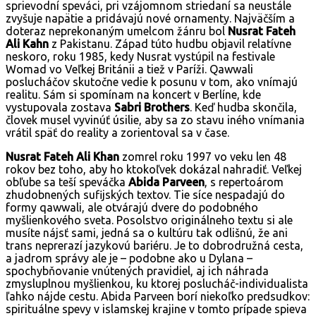
sprievodní speváci, pri vzájomnom striedaní sa neustále
zvyšuje napätie a pridávajú nové ornamenty. Najväčším a
doteraz neprekonaným umelcom žánru bol
Nusrat Fateh
Ali Kahn
z Pakistanu. Západ túto hudbu objavil relatívne
neskoro, roku 1985, kedy Nusrat vystúpil na festivale
Womad vo Veľkej Británii a tiež v Paríži. Qawwali
poslucháčov skutočne vedie k posunu v tom, ako vnímajú
realitu. Sám si spomínam na koncert v Berlíne, kde
vystupovala zostava
Sabri Brothers
. Keď hudba skončila,
človek musel vyvinúť úsilie, aby sa zo stavu iného vnímania
vrátil späť do reality a zorientoval sa v čase.
Nusrat Fateh Ali Khan
zomrel roku 1997 vo veku len 48
rokov bez toho, aby ho ktokoľvek dokázal nahradiť. Veľkej
obľube sa teší speváčka
Abida Parveen
, s repertoárom
zhudobnených sufijských textov. Tie síce nespadajú do
formy qawwali, ale otvárajú dvere do podobného
myšlienkového sveta. Posolstvo originálneho textu si ale
musíte nájsť sami, jedná sa o kultúru tak odlišnú, že ani
trans neprerazí jazykovú bariéru. Je to dobrodružná cesta,
a jadrom správy ale je – podobne ako u Dylana –
spochybňovanie vnútených pravidiel, aj ich náhrada
zmysluplnou myšlienkou, ku ktorej poslucháč-individualista
ľahko nájde cestu. Abida Parveen borí niekoľko predsudkov:
spirituálne spevy v islamskej krajine v tomto prípade spieva