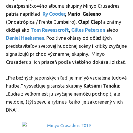
desaťpesničkového albumu skupiny Minyo Crusadres
patria napríklad
Ry Cooder
, Mario Galeano
(Ondatrópica / Frente Cumbeiro),
Clap! Clap!
a známy
dídžeji ako
Tom Ravenscroft
,
Gilles Peterson
alebo
Daniel Haaksman
. Pozitívne ohlasy od dôležitých
predstaviteľov svetovej hudobnej scény i kritiky zvyčajne
signalizujú príchod významnej skupiny. Minyo
Crusaders si ich priazeň podľa všetkého dokázali získať.
„Pre bežných japonských ľudí je min’yō vzdialená ľudová
hudba,“ vysvetľuje gitarista skupiny
Katsumi Tanaka
:
„Ľudia z veľkomiest ju zvyčajne nemôžu pochopiť, ale
melódie, štýl spevu a rytmus taiko je zakorenený v ich
DNA“.