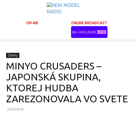
ON AIR
ONLINE BROADCAST
Články
MINYO CRUSADERS –
JAPONSKÁ SKUPINA,
KTOREJ HUDBA
ZAREZONOVALA VO SVETE
25.05.2019
Facebook
X
Email
Print