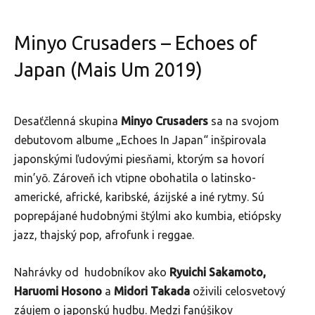
Minyo Crusaders – Echoes of
Japan (Mais Um 2019)
Desaťčlenná skupina
Minyo Crusaders
sa na svojom
debutovom albume „Echoes In Japan“ inšpirovala
japonskými ľudovými piesňami, ktorým sa hovorí
min’yō. Zároveň ich vtipne obohatila o latinsko-
americké, africké, karibské, ázijské a iné rytmy. Sú
poprepájané hudobnými štýlmi ako kumbia, etiópsky
jazz, thajský pop, afrofunk i reggae.
Nahrávky od hudobníkov ako
Ryuichi Sakamoto,
Haruomi Hosono
a
Midori Takada
oživili celosvetový
záujem o japonskú hudbu. Medzi fanúšikov