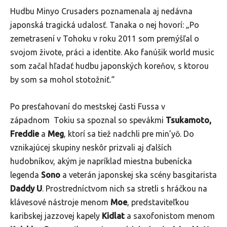
Hudbu Minyo Crusaders poznamenala aj nedávna
japonská tragická udalosť. Tanaka o nej hovorí: „Po
zemetrasení v Tohoku v roku 2011 som premýšľal o
svojom živote, práci a identite. Ako fanúšik world music
som začal hľadať hudbu japonských koreňov, s ktorou
by som sa mohol stotožniť.“
Po presťahovaní do mestskej časti Fussa v
západnom Tokiu sa spoznal so spevákmi
Tsukamoto,
Freddie
a
Meg
, ktorí sa tiež nadchli pre min’yō. Do
vznikajúcej skupiny neskôr prizvali aj ďalších
hudobníkov, akým je napríklad miestna bubenícka
legenda
Sono
a veterán japonskej ska scény basgitarista
Daddy U
. Prostredníctvom nich sa stretli s hráčkou na
klávesové nástroje menom
Moe
, predstaviteľkou
karibskej jazzovej kapely
Kidlat
a saxofonistom menom