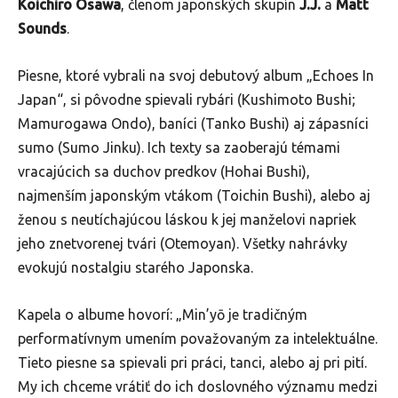
Koichiro Osawa
, členom japonských skupín
J.J.
a
Matt
Sounds
.
Piesne, ktoré vybrali na svoj debutový album „Echoes In
Japan“, si pôvodne spievali rybári (Kushimoto Bushi;
Mamurogawa Ondo), baníci (Tanko Bushi) aj zápasníci
sumo (Sumo Jinku). Ich texty sa zaoberajú témami
vracajúcich sa duchov predkov (Hohai Bushi),
najmenším japonským vtákom (Toichin Bushi), alebo aj
ženou s neutíchajúcou láskou k jej manželovi napriek
jeho znetvorenej tvári (Otemoyan). Všetky nahrávky
evokujú nostalgiu starého Japonska.
Kapela o albume hovorí: „Min’yō je tradičným
performatívnym umením považovaným za intelektuálne.
Tieto piesne sa spievali pri práci, tanci, alebo aj pri pití.
My ich chceme vrátiť do ich doslovného významu medzi