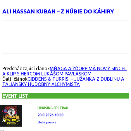
ALI HASSAN KUBAN – Z NÚBIE DO KÁHIRY
Facebook
X
Email
Print
Copy 
Predchádzajúci článok
MŇÁGA A ŽĎORP MÁ NOVÝ SINGEL
A KLIP S HERCOM LUKÁŠOM PAVLÁSKOM
Ďalší článok
GIDDENS & TURRISI – JUŽANKA Z DUBLINU A
TALIANSKY HUDOBNÝ ALCHYMISTA
EVENT LIST
UPRISING FESTIVAL
28.8.2026 18:00
Zlaté piesky