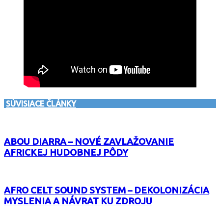
SÚVISIACE ČLÁNKY
ABOU DIARRA – NOVÉ ZAVLAŽOVANIE
AFRICKEJ HUDOBNEJ PÔDY
AFRO CELT SOUND SYSTEM – DEKOLONIZÁCIA
MYSLENIA A NÁVRAT KU ZDROJU