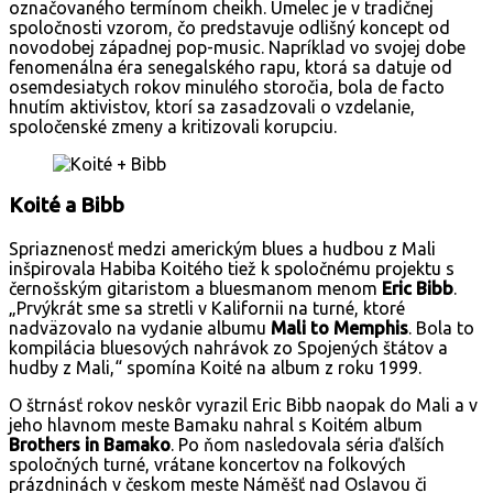
označovaného termínom cheikh. Umelec je v tradičnej
spoločnosti vzorom, čo predstavuje odlišný koncept od
novodobej západnej pop-music. Napríklad vo svojej dobe
fenomenálna éra senegalského rapu, ktorá sa datuje od
osemdesiatych rokov minulého storočia, bola de facto
hnutím aktivistov, ktorí sa zasadzovali o vzdelanie,
spoločenské zmeny a kritizovali korupciu.
Koité a Bibb
Spriaznenosť medzi americkým blues a hudbou z Mali
inšpirovala Habiba Koitého tiež k spoločnému projektu s
černošským gitaristom a bluesmanom menom
Eric Bibb
.
„Prvýkrát sme sa stretli v Kalifornii na turné, ktoré
nadväzovalo na vydanie albumu
Mali to Memphis
. Bola to
kompilácia bluesových nahrávok zo Spojených štátov a
hudby z Mali,“ spomína Koité na album z roku 1999.
O štrnásť rokov neskôr vyrazil Eric Bibb naopak do Mali a v
jeho hlavnom meste Bamaku nahral s Koitém album
Brothers in Bamako
. Po ňom nasledovala séria ďalších
spoločných turné, vrátane koncertov na folkových
prázdninách v českom meste Náměšť nad Oslavou či