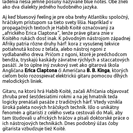
ladenia riešia jemné posuny nazývané blue notes. Obe zneli
ako dva dialekty jedného hudobného jazyka.
Aj keď bluesový feeling je pre oba brehy Atlantiku spoločný,
hráčskym prístupom sa tieto svety líšia. Napríklad v
propagačných textoch je Habib Koité označovaný za
„afrického Erica Claptona“, lenže práve gitara znie v
Koitého rukách dosť inak. K pôvodným nástrojom západnej
Afriky patria rôzne druhy hárf: kora z vysušenej tekvice
potiahnutá kožou z teľaťa, alebo nástroj ngoni z
vydlabaného dreva. Pričom z ngoni, ktoré je predchodcom
bendža, tryskajú kaskády závratne rýchlych a staccatových
pasáží. Je to úplne iný zvukový svet ako gitarová škola
Angličana
Erica Claptona
či Američana
B. B. Kinga
, ktorých
cieľom bolo rozospievať elektrickú gitaru pomocou dlhých
melodických liniek.
Gitaru, na ktorú hrá Habib Koité, začali Afričania objavovať
zhruba pred šesťdesiatimi rokmi a na jej hmatník teda
logicky prenášali pasáže z tradičných hárf. Vtedy vznikla
široká paleta nových hráčskych techník. Išlo o unikátny
fenomén a gitaristi z celého sveta cestovali do Mali, aby
tam študovali u afrických hráčov a písali doktorské práce o
ich nástrojových technikách. Dnes podobný úžas čoby
gitarista vzbudzuje tiež Koité.