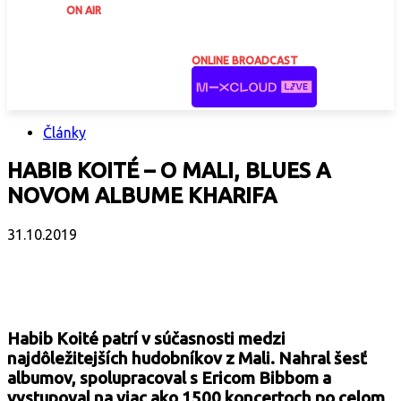
ON AIR
ONLINE BROADCAST
Články
HABIB KOITÉ – O MALI, BLUES A
NOVOM ALBUME KHARIFA
31.10.2019
Facebook
X
Email
Print
Copy 
Habib Koité patrí v súčasnosti medzi
najdôležitejších hudobníkov z Mali. Nahral šesť
albumov, spolupracoval s Ericom Bibbom a
vystupoval na viac ako 1500 koncertoch po celom