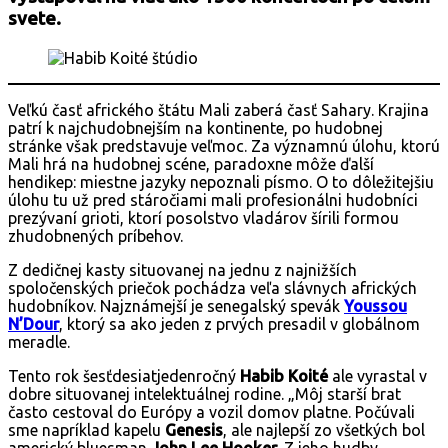
svete.
Veľkú časť afrického štátu Mali zaberá časť Sahary. Krajina
patrí k najchudobnejším na kontinente, po hudobnej
stránke však predstavuje veľmoc. Za významnú úlohu, ktorú
Mali hrá na hudobnej scéne, paradoxne môže ďalší
hendikep: miestne jazyky nepoznali písmo. O to dôležitejšiu
úlohu tu už pred stáročiami mali profesionálni hudobníci
prezývaní grioti, ktorí posolstvo vladárov šírili formou
zhudobnených príbehov.
Z dedičnej kasty situovanej na jednu z najnižších
spoločenských priečok pochádza veľa slávnych afrických
hudobníkov. Najznámejší je senegalský spevák
Youssou
N’Dour
, ktorý sa ako jeden z prvých presadil v globálnom
meradle.
Tento rok šesťdesiatjedenročný
Habib Koité
ale vyrastal v
dobre situovanej intelektuálnej rodine. „Môj starší brat
často cestoval do Európy a vozil domov platne. Počúvali
sme napríklad kapelu
Genesis
, ale najlepší zo všetkých bol
americký bluesman
John Lee Hooker
. Z jeho hudby