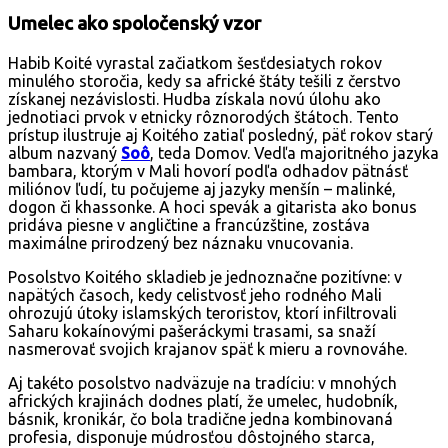
Umelec ako spoločenský vzor
Habib Koité vyrastal začiatkom šesťdesiatych rokov
minulého storočia, kedy sa africké štáty tešili z čerstvo
získanej nezávislosti. Hudba získala novú úlohu ako
jednotiaci prvok v etnicky rôznorodých štátoch. Tento
prístup ilustruje aj Koitého zatiaľ posledný, päť rokov starý
album nazvaný
Soô
, teda Domov. Vedľa majoritného jazyka
bambara, ktorým v Mali hovorí podľa odhadov pätnásť
miliónov ľudí, tu počujeme aj jazyky menšín – malinké,
dogon či khassonke. A hoci spevák a gitarista ako bonus
pridáva piesne v angličtine a francúzštine, zostáva
maximálne prirodzený bez náznaku vnucovania.
Posolstvo Koitého skladieb je jednoznačne pozitívne: v
napätých časoch, kedy celistvosť jeho rodného Mali
ohrozujú útoky islamských teroristov, ktorí infiltrovali
Saharu kokaínovými pašeráckymi trasami, sa snaží
nasmerovať svojich krajanov späť k mieru a rovnováhe.
Aj takéto posolstvo nadväzuje na tradíciu: v mnohých
afrických krajinách dodnes platí, že umelec, hudobník,
básnik, kronikár, čo bola tradične jedna kombinovaná
profesia, disponuje múdrosťou dôstojného starca,