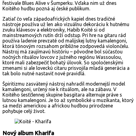
festivale Blues Alive v Šumperku. Vďaka nim už dnes
Koitého hudbu pozná aj české publikum.
Zatiaľ čo veľa západoafrických kapiel dnes tradičné
nástroje používa už len ako vizuálnu dekoráciu k hutnému
zvuku klávesov a elektroniky, Habib Koité si od
mainstreamových rutín drží odstup. Pri hre na gitaru rád
používa ladenie prevzaté od malijskej lutny kamalengoni,
ktorá tónovým rozsahom približne zodpovedá violončelu.
Nástroj má zaujímavú históriu – pôvodne bol súčasťou
nočných rituálov lovcov z južného regiónu Wassoulou,
ktoré mali zabezpečiť bohatý úlovok. So spoločenskými
zmenami si ale loveckú citaru prisvojila mladá generácia a
tak bolo nutné nastaviť nové pravidlá.
Špiritizmu zasvätený nástroj nahradil modernejší model
kamalengoni, určený nie k rituálom, ale na zábavu. V
Koitého šesťčlennej skupine basgitara alternuje práve s
lutnou kamalengoni. Je to až symbolické u muzikanta, ktorý
sa medzi americkou a africkou hudbou prirodzene
pohybuje celý život.
Nový album Kharifa