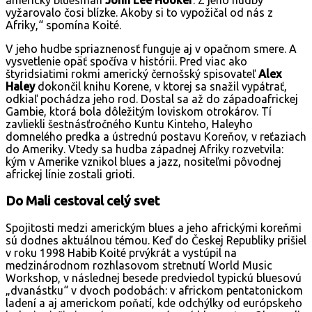
vyžarovalo čosi blízke. Akoby si to vypožičal od nás z
Afriky,“ spomína Koité.
V jeho hudbe spriaznenosť funguje aj v opačnom smere. A
vysvetlenie opäť spočíva v histórii. Pred viac ako
štyridsiatimi rokmi americký černošský spisovateľ
Alex
Haley
dokončil knihu Korene, v ktorej sa snažil vypátrať,
odkiaľ pochádza jeho rod. Dostal sa až do západoafrickej
Gambie, ktorá bola dôležitým loviskom otrokárov. Tí
zavliekli šestnásťročného Kuntu Kinteho, Haleyho
domnelého predka a ústrednú postavu Koreňov, v reťaziach
do Ameriky. Vtedy sa hudba západnej Afriky rozvetvila:
kým v Amerike vznikol blues a jazz, nositeľmi pôvodnej
africkej línie zostali grioti.
Do Mali cestoval celý svet
Spojitosti medzi americkým blues a jeho africkými koreňmi
sú dodnes aktuálnou témou. Keď do Českej Republiky prišiel
v roku 1998 Habib Koité prvýkrát a vystúpil na
medzinárodnom rozhlasovom stretnutí World Music
Workshop, v následnej besede predviedol typickú bluesovú
„dvanástku“ v dvoch podobách: v africkom pentatonickom
ladení a aj americkom poňatí, kde odchýlky od európskeho