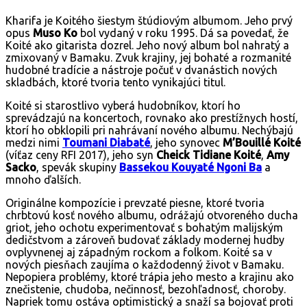
Kharifa je Koitého šiestym štúdiovým albumom. Jeho prvý
opus
Muso Ko
bol vydaný v roku 1995. Dá sa povedať, že
Koité ako gitarista dozrel. Jeho nový album bol nahratý a
zmixovaný v Bamaku. Zvuk krajiny, jej bohaté a rozmanité
hudobné tradície a nástroje počuť v dvanástich nových
skladbách, ktoré tvoria tento vynikajúci titul.
Koité si starostlivo vyberá hudobníkov, ktorí ho
sprevádzajú na koncertoch, rovnako ako prestížnych hostí,
ktorí ho obklopili pri nahrávaní nového albumu. Nechýbajú
medzi nimi
Toumani Diabaté
, jeho synovec
M’Bouillé Koité
(víťaz ceny RFI 2017), jeho syn
Cheick Tidiane Koité
,
Amy
Sacko
, spevák skupiny
Bassekou Kouyaté Ngoni Ba
a
mnoho ďalších.
Originálne kompozície i prevzaté piesne, ktoré tvoria
chrbtovú kosť nového albumu, odrážajú otvoreného ducha
griot, jeho ochotu experimentovať s bohatým malijským
dedičstvom a zároveň budovať základy modernej hudby
ovplyvnenej aj západným rockom a folkom. Koité sa v
nových piesňach zaujíma o každodenný život v Bamaku.
Nepopiera problémy, ktoré trápia jeho mesto a krajinu ako
znečistenie, chudoba, nečinnosť, bezohľadnosť, choroby.
Napriek tomu ostáva optimistický a snaží sa bojovať proti