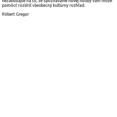
nezabúdajte na to, že spoznávanie novej hudby vám môže
pomôcť rozšíriť všeobecný kultúrny rozhľad.
Róbert Gregor