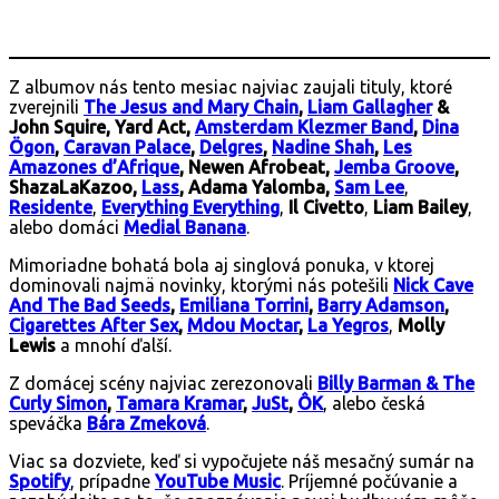
Z albumov nás tento mesiac najviac zaujali tituly, ktoré
zverejnili
The Jesus and Mary Chain
,
Liam Gallagher
&
John Squire, Yard Act,
Amsterdam Klezmer Band
,
Dina
Ögon
,
Caravan Palace
,
Delgres
,
Nadine Shah
,
Les
Amazones d’Afrique
, Newen Afrobeat,
Jemba Groove
,
ShazaLaKazoo,
Lass
, Adama Yalomba,
Sam Lee
,
Residente
,
Everything Everything
,
Il Civetto
,
Liam Bailey
,
alebo domáci
Medial Banana
.
Mimoriadne bohatá bola aj singlová ponuka, v ktorej
dominovali najmä novinky, ktorými nás potešili
Nick Cave
And The Bad Seeds
,
Emiliana Torrini
,
Barry Adamson
,
Cigarettes After Sex
,
Mdou Moctar
,
La Yegros
,
Molly
Lewis
a mnohí ďalší.
Z domácej scény najviac zerezonovali
Billy Barman & The
Curly Simon
,
Tamara Kramar
,
JuSt
,
ÔK
, alebo česká
speváčka
Bára Zmeková
.
Viac sa dozviete, keď si vypočujete náš mesačný sumár na
Spotif
y
, prípadne
YouTube Music
. Príjemné počúvanie a